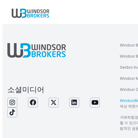
Windso
Windsor
Seldon 
Windsor
소셜미디어
Windso
WindsorB
제상 제한이
거래위험경고
할 수 있으
립적인 금