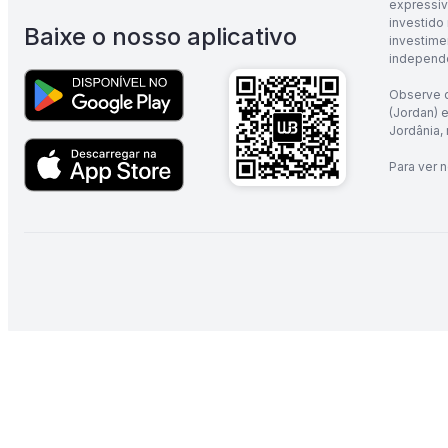
expressiv
investido
Baixe o nosso aplicativo
investime
independe
Observe q
(Jordan) 
Jordânia, 
Para ver 