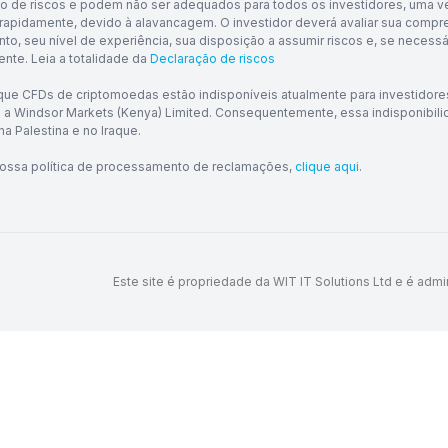
o de riscos e podem não ser adequados para todos os investidores, uma ve
 rapidamente, devido à alavancagem. O investidor deverá avaliar sua com
nto, seu nível de experiência, sua disposição a assumir riscos e, se necessá
nte. Leia a totalidade da
Declaração de riscos
ue CFDs de criptomoedas estão indisponíveis atualmente para investidores
e a Windsor Markets (Kenya) Limited. Consequentemente, essa indisponibili
na Palestina e no Iraque.
nossa política de processamento de reclamações,
clique aqui
.
Este site é propriedade da WIT IT Solutions Ltd e é admi