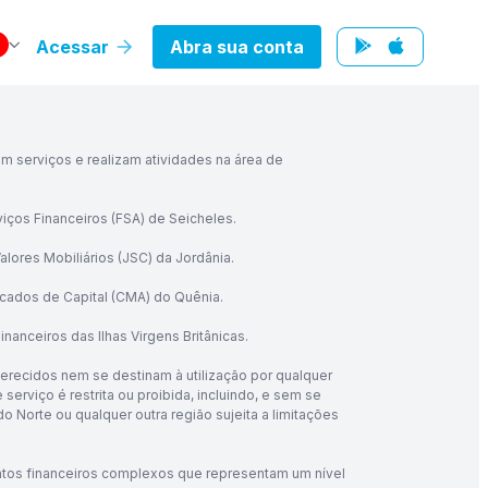
Acessar
Abra sua conta
m serviços e realizam atividades na área de
viços Financeiros (FSA) de Seicheles.
lores Mobiliários (JSC) da Jordânia.
rcados de Capital (CMA) do Quênia.
anceiros das Ilhas Virgens Britânicas.
erecidos nem se destinam à utilização por qualquer
erviço é restrita ou proibida, incluindo, e sem se
 do Norte ou qualquer outra região sujeita a limitações
mentos financeiros complexos que representam um nível