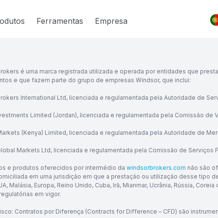
odutos
Ferramentas
Empresa
rokers é uma marca registrada utilizada e operada por entidades que presta
ntos e que fazem parte do grupo de empresas Windsor, que inclui:
rokers International Ltd, licenciada e regulamentada pela Autoridade de Ser
vestments Limited (Jordan), licenciada e regulamentada pela Comissão de Va
arkets (Kenya) Limited, licenciada e regulamentada pela Autoridade de Me
lobal Markets Ltd, licenciada e regulamentada pela Comissão de Serviços Fin
os e produtos oferecidos por intermédio da
windsorbrokers.com
não são of
miciliada em uma jurisdição em que a prestação ou utilização desse tipo de s
EUA, Malásia, Europa, Reino Unido, Cuba, Irã, Mianmar, Ucrânia, Rússia, Coreia
regulatórias em vigor.
risco: Contratos por Diferença (Contracts for Difference – CFD) são instru