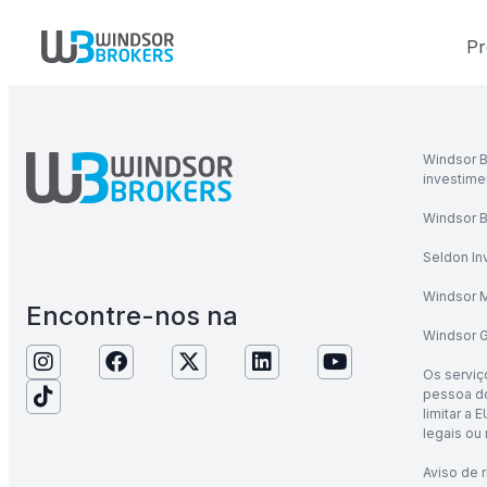
Pr
Windsor B
investime
Windsor B
Seldon In
Windsor M
Encontre-nos na
Windsor G
Os serviç
pessoa do
limitar a 
legais ou 
Aviso de 