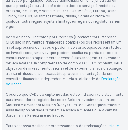
utilização por qualquer pessoa domiciliada em uma jurisdição em
que a prestação ou utilização desse tipo de serviço é restrita ou
proibida, incluindo, e sem se limitar a EUA, Malásia, Europa, Reino
Unido, Cuba, Irã, Mianmar, Ucrânia, Rússia, Coreia do Norte ou
qualquer outra região sujeita a limitações legais ou regulatórias em
vigor.
Aviso de risco: Contratos por Diferença (Contracts for Difference –
CFD) são instrumentos financeiros complexos que representam um
nível expressivo de riscos e podem não ser adequados para todos
os investidores, uma vez que podem resultar na perda de todo o
capital investido rapidamente, devido à alavancagem. O investidor
deverá avaliar sua compreensão de como os CFDs funcionam, seus
objetivos de investimento, seu nível de experiência, sua disposição
a assumir riscos e, se necessário, procurar a orientação de um
consultor financeiro independente. Leia a totalidade da
Declaração
de riscos
Observe que CFDs de criptomoedas estão indisponíveis atualmente
para investidores registrados sob a Seldon Investments Limited
(Jordan) e a Windsor Markets (Kenya) Limited. Consequentemente,
essa indisponibilidade também se aplica a clientes que vivem na
Jordânia, na Palestina e no Iraque.
Para ver nossa política de processamento de reclamações,
clique