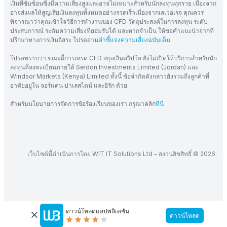
เงินที่ซับซ้อนซึ่งมีความเสี่ยงสูงและอาจไม่เหมาะสำหรับนักลงทุนทุกราย เนื่องจาก
อาจส่งผลให้สูญเสียเงินลงทุนทั้งหมดอย่างรวดเร็วเนื่องจากเลเวอเรจ คุณควร
พิจารณาว่าคุณเข้าใจวิธีการทำงานของ CFD วัตถุประสงค์ในการลงทุน ระดับ
ประสบการณ์ ระดับความเสี่ยงที่ยอมรับได้ และหากจำเป็น ให้ขอคำแนะนำจากที่
ปรึกษาทางการเงินอิสระ โปรดอ่าน
คำชี้แจงความเสี่ยงฉบับเต็ม
โปรดทราบว่า ขณะนี้การเทรด CFD สกุลเงินคริปโต ยังไม่เปิดให้บริการสำหรับนัก
ลงทุนที่ลงทะเบียนภายใต้ Seldon Investments Limited (Jordan) และ
Windsor Markets (Kenya) Limited ทั้งนี้ ข้อจำกัดดังกล่าวยังรวมถึงลูกค้าที่
อาศัยอยู่ใน จอร์แดน ปาเลสไตน์ และอิรัก ด้วย
สำหรับนโยบายการจัดการข้อร้องเรียนของเรา กรุณาคลิก
ที่นี่
เว็บไซต์นี้ดำเนินการโดย WIT IT Solutions Ltd – สงวนลิขสิทธิ์ © 2026.
ดาวน์โหลดแอปพลิเคชัน
ดาวน์โหลด