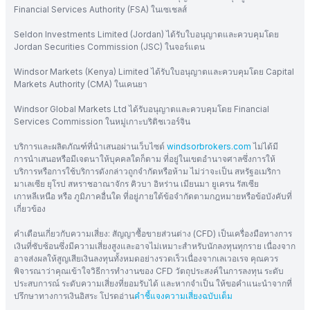
Financial Services Authority (FSA) ในเซเชลส์
Seldon Investments Limited (Jordan) ได้รับใบอนุญาตและควบคุมโดย
Jordan Securities Commission (JSC) ในจอร์แดน
Windsor Markets (Kenya) Limited ได้รับใบอนุญาตและควบคุมโดย Capital
Markets Authority (CMA) ในเคนยา
Windsor Global Markets Ltd ได้รับอนุญาตและควบคุมโดย Financial
Services Commission ในหมู่เกาะบริติชเวอร์จิน
บริการและผลิตภัณฑ์ที่นำเสนอผ่านเว็บไซต์
windsorbrokers.com
ไม่ได้มี
การนำเสนอหรือมีเจตนาให้บุคคลใดก็ตาม ที่อยู่ในเขตอำนาจศาลซึ่งการให้
บริการหรือการใช้บริการดังกล่าวถูกจำกัดหรือห้าม ไม่ว่าจะเป็น สหรัฐอเมริกา
มาเลเซีย ยุโรป สหราชอาณาจักร คิวบา อิหร่าน เมียนมา ยูเครน รัสเซีย
เกาหลีเหนือ หรือ ภูมิภาคอื่นใด ที่อยู่ภายใต้ข้อจำกัดตามกฎหมายหรือข้อบังคับที่
เกี่ยวข้อง
คำเตือนเกี่ยวกับความเสี่ยง: สัญญาซื้อขายส่วนต่าง (CFD) เป็นเครื่องมือทางการ
เงินที่ซับซ้อนซึ่งมีความเสี่ยงสูงและอาจไม่เหมาะสำหรับนักลงทุนทุกราย เนื่องจาก
อาจส่งผลให้สูญเสียเงินลงทุนทั้งหมดอย่างรวดเร็วเนื่องจากเลเวอเรจ คุณควร
พิจารณาว่าคุณเข้าใจวิธีการทำงานของ CFD วัตถุประสงค์ในการลงทุน ระดับ
ประสบการณ์ ระดับความเสี่ยงที่ยอมรับได้ และหากจำเป็น ให้ขอคำแนะนำจากที่
ปรึกษาทางการเงินอิสระ โปรดอ่าน
คำชี้แจงความเสี่ยงฉบับเต็ม