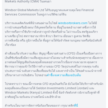
Markets Authority (CMA) ในเคนยา
Windsor Global Markets Ltd ได้รับอนุญาตและควบคุมโดย Financial
Services Commission ในหมู่เกาะบริติชเวอร์จิน
บริการและผลิตภัณฑ์ที่นำเสนอผ่านเว็บไซต์
windsorbrokers.com
ไม่ได้มี
การนำเสนอหรือมีเจตนาให้บุคคลใดก็ตาม ที่อยู่ในเขตอำนาจศาลซึ่งการให้
บริการหรือการใช้บริการดังกล่าวถูกจำกัดหรือห้าม ไม่ว่าจะเป็น สหรัฐอเมริกา
มาเลเซีย ยุโรป สหราชอาณาจักร คิวบา อิหร่าน เมียนมา ยูเครน รัสเซีย
เกาหลีเหนือ หรือ ภูมิภาคอื่นใด ที่อยู่ภายใต้ข้อจำกัดตามกฎหมายหรือข้อบังคับที่
เกี่ยวข้อง
คำเตือนเกี่ยวกับความเสี่ยง: สัญญาซื้อขายส่วนต่าง (CFD) เป็นเครื่องมือทางการ
เงินที่ซับซ้อนซึ่งมีความเสี่ยงสูงและอาจไม่เหมาะสำหรับนักลงทุนทุกราย เนื่องจาก
อาจส่งผลให้สูญเสียเงินลงทุนทั้งหมดอย่างรวดเร็วเนื่องจากเลเวอเรจ คุณควร
พิจารณาว่าคุณเข้าใจวิธีการทำงานของ CFD วัตถุประสงค์ในการลงทุน ระดับ
ประสบการณ์ ระดับความเสี่ยงที่ยอมรับได้ และหากจำเป็น ให้ขอคำแนะนำจากที่
ปรึกษาทางการเงินอิสระ โปรดอ่าน
คำชี้แจงความเสี่ยงฉบับเต็ม
โปรดทราบว่า ขณะนี้การเทรด CFD สกุลเงินคริปโต ยังไม่เปิดให้บริการสำหรับนัก
ลงทุนที่ลงทะเบียนภายใต้ Seldon Investments Limited (Jordan) และ
Windsor Markets (Kenya) Limited ทั้งนี้ ข้อจำกัดดังกล่าวยังรวมถึงลูกค้าที่
อาศัยอยู่ใน จอร์แดน ปาเลสไตน์ และอิรัก ด้วย
สำหรับนโยบายการจัดการข้อร้องเรียนของเรา กรุณาคลิก
ที่นี่