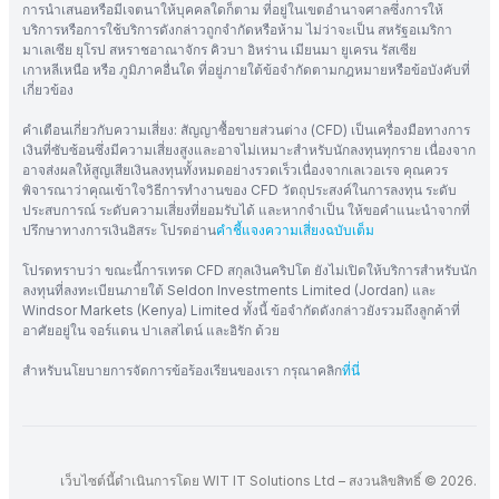
การนำเสนอหรือมีเจตนาให้บุคคลใดก็ตาม ที่อยู่ในเขตอำนาจศาลซึ่งการให้
บริการหรือการใช้บริการดังกล่าวถูกจำกัดหรือห้าม ไม่ว่าจะเป็น สหรัฐอเมริกา
มาเลเซีย ยุโรป สหราชอาณาจักร คิวบา อิหร่าน เมียนมา ยูเครน รัสเซีย
เกาหลีเหนือ หรือ ภูมิภาคอื่นใด ที่อยู่ภายใต้ข้อจำกัดตามกฎหมายหรือข้อบังคับที่
เกี่ยวข้อง
คำเตือนเกี่ยวกับความเสี่ยง: สัญญาซื้อขายส่วนต่าง (CFD) เป็นเครื่องมือทางการ
เงินที่ซับซ้อนซึ่งมีความเสี่ยงสูงและอาจไม่เหมาะสำหรับนักลงทุนทุกราย เนื่องจาก
อาจส่งผลให้สูญเสียเงินลงทุนทั้งหมดอย่างรวดเร็วเนื่องจากเลเวอเรจ คุณควร
พิจารณาว่าคุณเข้าใจวิธีการทำงานของ CFD วัตถุประสงค์ในการลงทุน ระดับ
ประสบการณ์ ระดับความเสี่ยงที่ยอมรับได้ และหากจำเป็น ให้ขอคำแนะนำจากที่
ปรึกษาทางการเงินอิสระ โปรดอ่าน
คำชี้แจงความเสี่ยงฉบับเต็ม
โปรดทราบว่า ขณะนี้การเทรด CFD สกุลเงินคริปโต ยังไม่เปิดให้บริการสำหรับนัก
ลงทุนที่ลงทะเบียนภายใต้ Seldon Investments Limited (Jordan) และ
Windsor Markets (Kenya) Limited ทั้งนี้ ข้อจำกัดดังกล่าวยังรวมถึงลูกค้าที่
อาศัยอยู่ใน จอร์แดน ปาเลสไตน์ และอิรัก ด้วย
สำหรับนโยบายการจัดการข้อร้องเรียนของเรา กรุณาคลิก
ที่นี่
เว็บไซต์นี้ดำเนินการโดย WIT IT Solutions Ltd – สงวนลิขสิทธิ์ © 2026.