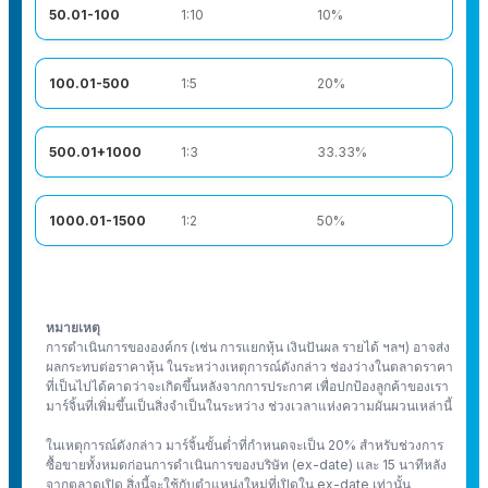
50.01-100
1:10
10%
100.01-500
1:5
20%
500.01+1000
1:3
33.33%
1000.01-1500
1:2
50%
หมายเหตุ
การดำเนินการขององค์กร (เช่น การแยกหุ้น เงินปันผล รายได้ ฯลฯ) อาจส่ง
ผลกระทบต่อราคาหุ้น ในระหว่างเหตุการณ์ดังกล่าว ช่องว่างในตลาดราคา
ที่เป็นไปได้คาดว่าจะเกิดขึ้นหลังจากการประกาศ เพื่อปกป้องลูกค้าของเรา
มาร์จิ้นที่เพิ่มขึ้นเป็นสิ่งจำเป็นในระหว่าง ช่วงเวลาแห่งความผันผวนเหล่านี้
ในเหตุการณ์ดังกล่าว มาร์จิ้นขั้นต่ำที่กำหนดจะเป็น 20% สำหรับช่วงการ
ซื้อขายทั้งหมดก่อนการดำเนินการของบริษัท (ex-date) และ 15 นาทีหลัง
จากตลาดเปิด สิ่งนี้จะใช้กับตำแหน่งใหม่ที่เปิดใน ex-date เท่านั้น