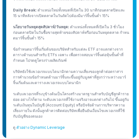
Daily Break:
ตำแหน่งใหม่ทั้งหมดที่เปิดใน 30 นาทีก่อนตลาดปิดและ
15 นาทีหลังจากเปิดตลาดในวันถัดไปต้องมีมาร์จิ้นขั้นต่ำ 15%
นโยบายวันหยุดสุดสัปดาห์/วันหยุด:
ตำแหน่งทั้งหมดที่เปิดใน 3 ชั่วโมง
ก่อนตลาดปิดในวันซื้อขายสุดท้ายของสัปดาห์หรือก่อนวันหยุดตลาด กำหน
ดมาร์จิ้นขั้นต่ำ 15%
ข้อกำหนดมาร์จิ้นเริ่มต้นของบริษัทสำหรับแต่ละ ETF อาจแตกต่างจาก
ตารางด้านบนสำหรับ ETFs เฉพาะ เพื่อตรวจสอบมาร์จิ้นต่อหุ้นขั้นต่ำที่
กำหนด โปรดดูโครงร่างผลิตภัณฑ์
บริษัทยังใช้เลเวอเรจแบบไดนามิกตามความเสี่ยงของลูกค้าต่อตราสาร
การคำนวณข้อกำหนดด้านมาร์จิ้นจะขึ้นอยู่กับมูลค่าที่สูงกว่าระหว่างมาร์
จิ้นเริ่มต้นและตารางเลเวอเรจแบบไดนามิก
ระดับเลเวอเรจที่ระบุข้างต้นเป็นโครงสร้างมาตรฐานสำหรับบัญชีลูกค้าราย
ย่อย อย่างไรก็ตาม ระดับเลเวอเรจที่ใช้งานจริงอาจแตกต่างกันไป ขึ้นอยู่กับ
ระดับเงินทุนในบัญชี (Account Equity) หรือปัจจัยด้านการบริหารความ
เสี่ยงภายใน ดังนั้นลูกค้าควรติดต่อบริษัทเพื่อยืนยันเงื่อนไขเลเวอเรจที่ใช้
กับบัญชีของตนเอง
ดู
ตัวอย่าง Dynamic Leverage