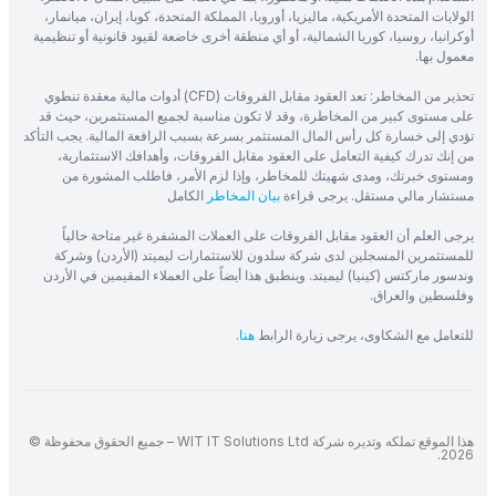
الولايات المتحدة الأمريكية، ماليزيا، أوروبا، المملكة المتحدة، كوبا، إيران، ميانمار،
أوكرانيا، روسيا، كوريا الشمالية، أو أي منطقة أخرى خاضعة لقيود قانونية أو تنظيمية
معمول بها.
تحذير من المخاطر: تعد العقود مقابل الفروقات (CFD) أدوات مالية معقدة تنطوي
على مستوى كبير من المخاطرة، وقد لا تكون مناسبة لجميع المستثمرين، حيث قد
تؤدي إلى خسارة كل رأس المال المستثمر بسرعة بسبب الرافعة المالية. يجب التأكد
من إنك تدرك كيفية التعامل على العقود مقابل الفروقات، وأهدافك الاستثمارية،
ومستوى خبرتك، ومدى شهيتك للمخاطر، وإذا لزم الأمر، فاطلب المشورة من
مستشار مالي مستقل. يرجى قراءة
بيان المخاطر
الكامل
يرجى العلم أن العقود مقابل الفروقات على العملات المشفرة غير متاحة حالياً
للمستثمرين المسجلين لدى شركة سلدون للاستثمارات ليميتد (الأردن) وشركة
وندسور ماركتس (كينيا) ليميتد. وينطبق هذا أيضاً على العملاء المقيمين في الأردن
وفلسطين والعراق.
للتعامل مع الشكاوى، يرجى زيارة الرابط
هنا
.
هذا الموقع تملكه وتديره شركة WIT IT Solutions Ltd – جميع الحقوق محفوظة ©
2026.