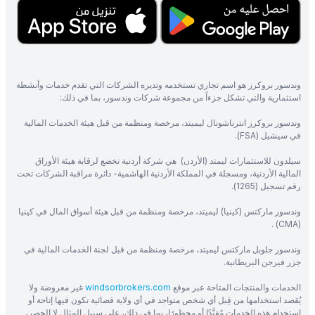
وندسور بروكرز هو اسم تجاري تستخدمه وتديره الشركات التي تقدم خدمات وأنشطة
استثمارية والتي تشكل جزءاً من مجموعة شركات وندسور، بما في ذلك:
وندسور بروكرز انترناشونال ليميتد، مرخصة ومنظمة من قبل هيئة الخدمات المالية
في سيشيل (FSA).
سيلدون للاستثمارات ليمتد (الأردن) هي شركة أردنية تخضع لرقابة هيئة الأوراق
المالية الأردنية، ومسجلة في المملكة الأردنية الهاشمية- دائرة مراقبة الشركات تحت
رقم تسجيل (1265).
وندسور ماركتس (كينيا) ليميتد، مرخصة ومنظمة من قبل هيئة أسواق المال في كينيا
(CMA) .
وندسور جلوبل ماركتس ليميتد، مرخصة ومنظمة من قبل لجنة الخدمات المالية في
جزر فيرجن البريطانية.
الخدمات والمنتجات المتاحة عبر موقع
windsorbrokers.com
غير معروضة ولا
يُقصد استخدامها من قِبل أي شخص متواجد في أي ولاية قضائية تكون فيها إتاحة أو
استخدام هذه الخدمات مُقيَّدًا أو محظورًا، بما في ذلك، على سبيل المثال لا الحصر،