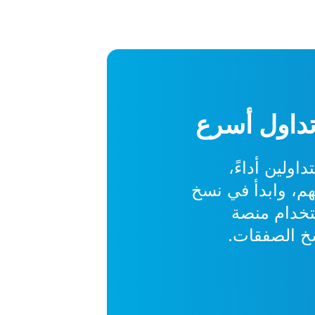
تداول أسرع
اولين أداءً،
م، وابدأ في نسخ
ستخدام منصة
خ الصفقات.