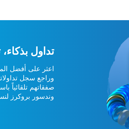
تداول بذكاء، 
اعثر على أفضل المتد
وراجع سجل تداولاته
صفقاتهم تلقائياً با
وندسور بروكرز لنس