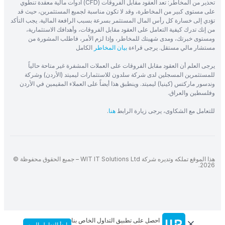
تحذير من المخاطر: تعد العقود مقابل الفروقات (CFD) أدوات مالية معقدة تنطوي
على مستوى كبير من المخاطرة، وقد لا تكون مناسبة لجميع المستثمرين، حيث قد
تؤدي إلى خسارة كل رأس المال المستثمر بسرعة بسبب الرافعة المالية. يجب التأكد
من إنك تدرك كيفية التعامل على العقود مقابل الفروقات، وأهدافك الاستثمارية،
ومستوى خبرتك، ومدى شهيتك للمخاطر، وإذا لزم الأمر، فاطلب المشورة من
مستشار مالي مستقل. يرجى قراءة
بيان المخاطر
الكامل
يرجى العلم أن العقود مقابل الفروقات على العملات المشفرة غير متاحة حالياً
للمستثمرين المسجلين لدى شركة سلدون للاستثمارات ليميتد (الأردن) وشركة
وندسور ماركتس (كينيا) ليميتد. وينطبق هذا أيضاً على العملاء المقيمين في الأردن
وفلسطين والعراق.
للتعامل مع الشكاوى، يرجى زيارة الرابط
هنا
.
هذا الموقع تملكه وتديره شركة WIT IT Solutions Ltd – جميع الحقوق محفوظة ©
2026.
احصل على تطبيق التداول الخاص بنا
ابدأ التداول اليوم