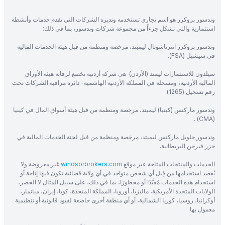
وندسور بروكرز هو اسم تجاري تستخدمه وتديره الشركات التي تقدم خدمات وأنشطة
استثمارية والتي تشكل جزءاً من مجموعة شركات وندسور، بما في ذلك:
وندسور بروكرز انترناشونال ليميتد، مرخصة ومنظمة من قبل هيئة الخدمات المالية
في سيشيل (FSA).
سيلدون للاستثمارات ليمتد (الأردن) هي شركة أردنية تخضع لرقابة هيئة الأوراق
المالية الأردنية، ومسجلة في المملكة الأردنية الهاشمية- دائرة مراقبة الشركات تحت
رقم تسجيل (1265).
وندسور ماركتس (كينيا) ليميتد، مرخصة ومنظمة من قبل هيئة أسواق المال في كينيا
(CMA) .
وندسور جلوبل ماركتس ليميتد، مرخصة ومنظمة من قبل لجنة الخدمات المالية في
جزر فيرجن البريطانية.
الخدمات والمنتجات المتاحة عبر موقع
windsorbrokers.com
غير معروضة ولا
يُقصد استخدامها من قِبل أي شخص متواجد في أي ولاية قضائية تكون فيها إتاحة أو
استخدام هذه الخدمات مُقيَّدًا أو محظورًا، بما في ذلك، على سبيل المثال لا الحصر،
الولايات المتحدة الأمريكية، ماليزيا، أوروبا، المملكة المتحدة، كوبا، إيران، ميانمار،
أوكرانيا، روسيا، كوريا الشمالية، أو أي منطقة أخرى خاضعة لقيود قانونية أو تنظيمية
معمول بها.