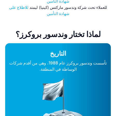
شهادة التأمين
للعملاء تحت شركة وندسور ماركتس (كينيا) ليمتد
للاطلاع على
شهادة التأمين
لماذا تختار وندسور بروكرز؟
التاريخ
تأسست وندسور بروكرز عام 1988، وهي من أقدم شركات
الوساطة في المنطقة.