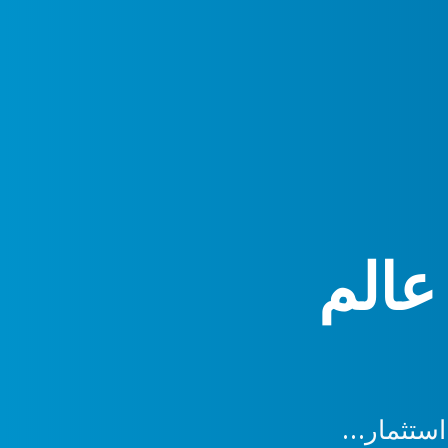
عالم
ستثمار…