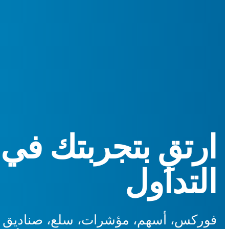
ارتقِ بتجربتك في 
التداول
فوركس، أسهم، مؤشرات، سلع، صناديق ا