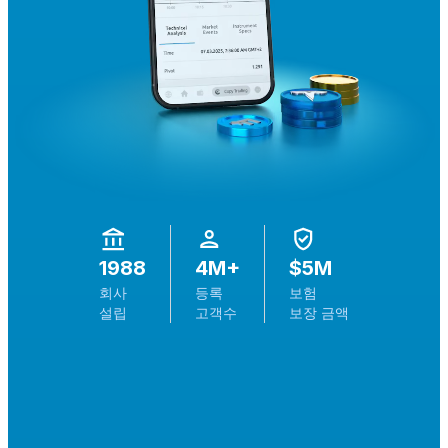
1988
4M+
$5M
회사
등록
보험
설립
고객수
보장 금액