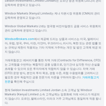
Seldon Investments Limited (Jordan)는 요르단 증권 위원회 (JSC)의 관리
감독하에 운영되고 있습니다.
Windsor Markets (Kenya) Limited는 케냐 자본시장 위원회 (CMA)의 관리
감독하에 운영되고 있습니다.
Windsor Global Markets Ltd는 영국령 버진아일랜드 금융 서비스 위원회의
관리 감독하에 운영되고 있습니다.
WindsorBrokers.com
에서 제공해 드리는 상품과 서비스는 미국, 말레이시
아, 유럽, 영국, 쿠바, 이란, 미얀마, 우크라이나, 러시아, 북한 또는 관련 법률 또
는 규제상 제한이 적용되는 기타 지역에 거주하는 개인 및 법인 고객께 제공 되
지 않습니다.
거래위험경고: 레버리지를 통한 차액 거래 (Contracts for Difference, CFD)
는 고위험을 수반하는 복합적인 금융 상품으로, 단기간내 심각한 자산 손실을
초래할 수 있으며 모든 투자자에게 적합하지 않을 수 있습니다. 차액 거래
(CFD) 운영 방식, 본인의 투자 목표, 경험 수준, 위험 수용범위를 고려하시고
필요한 경우 독립적인 금융 전문가의 자문을 구하여야 합니다.
거래위험고지
전문
을 확인해 주십시오
현재 Seldon Investments Limited Jordan 소속 고객님 및 Windsor
Markets (Kenya) Limited 소속 고객님께는 암호화폐 거래 서비스가 제공되
지 않습니다. 요르단, 팔레스타인, 이라크 거주 고객님께도 동일하게 적용 됩니
다.