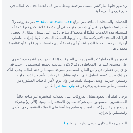
وندسور جلوبل ماركتس ليميتد، مرخصة ومنظمة من قبل لجنة الخدمات المالية في
جزر فيرجن البريطانية.
الخدمات والمنتجات المتاحة عبر موقع
windsorbrokers.com
غير معروضة ولا
يُقصد استخدامها من قِبل أي شخص متواجد في أي ولاية قضائية تكون فيها إتاحة أو
استخدام هذه الخدمات مُقيَّدًا أو محظورًا، بما في ذلك، على سبيل المثال لا الحصر،
الولايات المتحدة الأمريكية، ماليزيا، أوروبا، المملكة المتحدة، كوبا، إيران، ميانمار،
أوكرانيا، روسيا، كوريا الشمالية، أو أي منطقة أخرى خاضعة لقيود قانونية أو تنظيمية
معمول بها.
تحذير من المخاطر: تعد العقود مقابل الفروقات (CFD) أدوات مالية معقدة تنطوي
على مستوى كبير من المخاطرة، وقد لا تكون مناسبة لجميع المستثمرين، حيث قد
تؤدي إلى خسارة كل رأس المال المستثمر بسرعة بسبب الرافعة المالية. يجب التأكد
من إنك تدرك كيفية التعامل على العقود مقابل الفروقات، وأهدافك الاستثمارية،
ومستوى خبرتك، ومدى شهيتك للمخاطر، وإذا لزم الأمر، فاطلب المشورة من
مستشار مالي مستقل. يرجى قراءة
بيان المخاطر
الكامل
يرجى العلم أن العقود مقابل الفروقات على العملات المشفرة غير متاحة حالياً
للمستثمرين المسجلين لدى شركة سلدون للاستثمارات ليميتد (الأردن) وشركة
وندسور ماركتس (كينيا) ليميتد. وينطبق هذا أيضاً على العملاء المقيمين في الأردن
وفلسطين والعراق.
للتعامل مع الشكاوى، يرجى زيارة الرابط
هنا
.