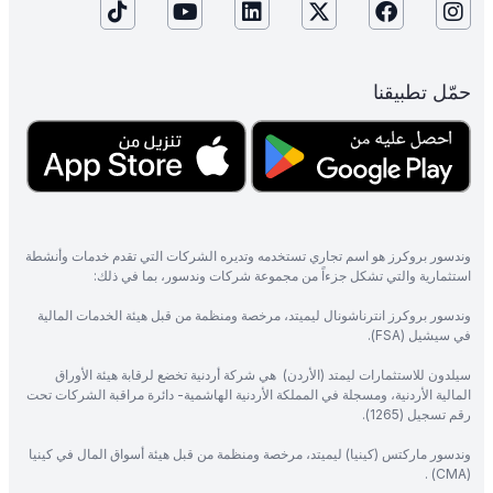
حمّل تطبيقنا
وندسور بروكرز هو اسم تجاري تستخدمه وتديره الشركات التي تقدم خدمات وأنشطة
استثمارية والتي تشكل جزءاً من مجموعة شركات وندسور، بما في ذلك:
وندسور بروكرز انترناشونال ليميتد، مرخصة ومنظمة من قبل هيئة الخدمات المالية
في سيشيل (FSA).
سيلدون للاستثمارات ليمتد (الأردن) هي شركة أردنية تخضع لرقابة هيئة الأوراق
المالية الأردنية، ومسجلة في المملكة الأردنية الهاشمية- دائرة مراقبة الشركات تحت
رقم تسجيل (1265).
وندسور ماركتس (كينيا) ليميتد، مرخصة ومنظمة من قبل هيئة أسواق المال في كينيا
(CMA) .