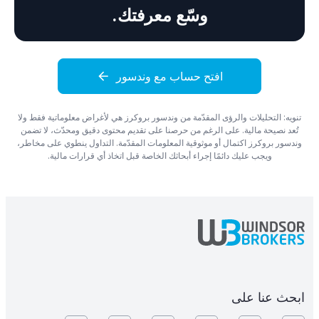
وسّع معرفتك.
افتح حساب مع وندسور
تنويه: التحليلات والرؤى المقدّمة من وندسور بروكرز هي لأغراض معلوماتية فقط ولا
تُعد نصيحة مالية. على الرغم من حرصنا على تقديم محتوى دقيق ومحدّث، لا تضمن
وندسور بروكرز اكتمال أو موثوقية المعلومات المقدّمة. التداول ينطوي على مخاطر،
ويجب عليك دائمًا إجراء أبحاثك الخاصة قبل اتخاذ أي قرارات مالية.
ابحث عنا على