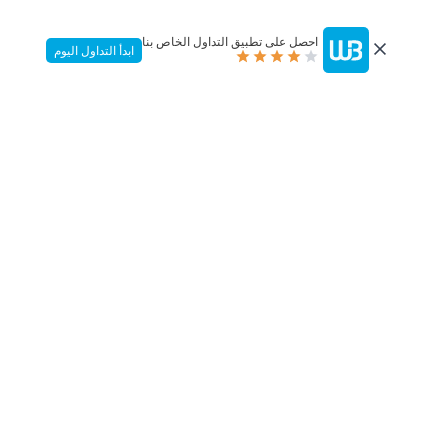
احصل على تطبيق التداول الخاص بنا
ابدأ التداول اليوم
سيولة قوية.
تنفيذ ممتاز.
اجعل نشاطك في مسار تصاعدي مع حلول السيولة من
وندسور بروكرز. استفد من علاقاتنا مع شبكة من
المؤسسات المالية من الدرجة الأولى للوصول إلى
تجمعات سيولة قوية، والاستفادة من تسعير تنافسي
للغاية، انزلاق منخفض، وتنفيذ أوامر محسن.