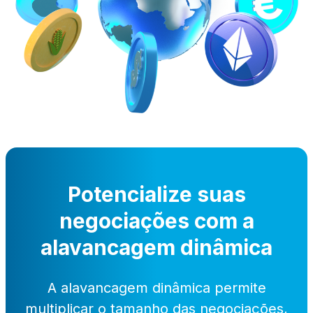
Potencialize suas
negociações com a
alavancagem dinâmica
A alavancagem dinâmica permite
multiplicar o tamanho das negociações,