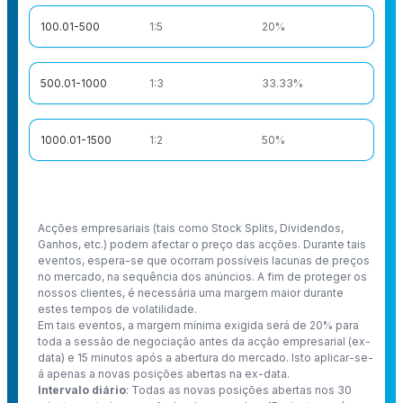
100.01-500
1:5
20%
500.01-1000
1:3
33.33%
1000.01-1500
1:2
50%
Acções empresariais (tais como Stock Splits, Dividendos,
Ganhos, etc.) podem afectar o preço das acções. Durante tais
eventos, espera-se que ocorram possíveis lacunas de preços
no mercado, na sequência dos anúncios. A fim de proteger os
nossos clientes, é necessária uma margem maior durante
estes tempos de volatilidade.
Em tais eventos, a margem mínima exigida será de 20% para
toda a sessão de negociação antes da acção empresarial (ex-
data) e 15 minutos após a abertura do mercado. Isto aplicar-se-
á apenas a novas posições abertas na ex-data.
Intervalo diário
: Todas as novas posições abertas nos 30