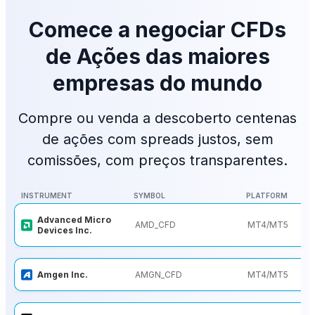
Comece a negociar CFDs
de Ações das maiores
empresas do mundo
Compre ou venda a descoberto centenas
de ações com spreads justos, sem
comissões, com preços transparentes.
INSTRUMENT
SYMBOL
PLATFORM
INSTRUMENT
SYMBOL
PLATFORM
Advanced Micro
AMD_CFD
MT4/MT5
Devices Inc.
Amgen Inc.
AMGN_CFD
MT4/MT5