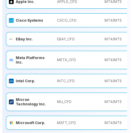
Apple Inc.
APPLE_CFD
MT4/MT5
Cisco Systems
CSCO_CFD
MT4/MT5
EBay Inc.
EBAY_CFD
MT4/MT5
Meta Platforms
META_CFD
MT4/MT5
Inc.
Intel Corp.
INTC_CFD
MT4/MT5
Micron
MU_CFD
MT4/MT5
Technology Inc.
Microsoft Corp.
MSFT_CFD
MT4/MT5