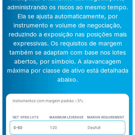
administrando os riscos ao mesmo tempo.
Ela se ajusta automaticamente, por
instrumento e volume de negociação,
reduzindo a exposição nas posições mais
expressivas. Os requisitos de margem
também se adaptam com base nos lotes
abertos, por símbolo. A alavancagem
máxima por classe de ativo está detalhada
abaixo.
Instrumentos com margem padrão ≤ 5%
NET OPEN LOTS
MAXIMUM LEVERAGE
MARGIN REQUIREMENT
NET OPEN LOTS
MAXIMUM LEVERAGE
MARGIN REQUIREMENT
0-50
1:20
Deafult