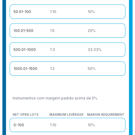
50.01-100
1:10
10%
100.01-500
1:5
20%
500.01-1000
1:3
33.33%
1000.01-1500
1:2
50%
Instrumentos com margem padrão acima de 5%
NET OPEN LOTS
MAXIMUM LEVERAGE
MARGIN REQUIREMENT
NET OPEN LOTS
MAXIMUM LEVERAGE
MARGIN REQUIREMENT
0-100
1:10
10%