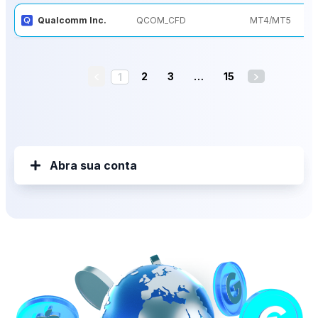
Qualcomm Inc.
QCOM_CFD
MT4/MT5
2
3
…
15
1
Abra sua conta