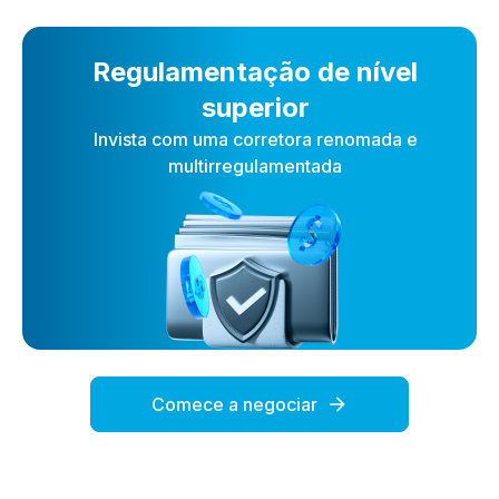
Regulamentação de nível
superior
Invista com uma corretora renomada e
multirregulamentada
Comece a negociar