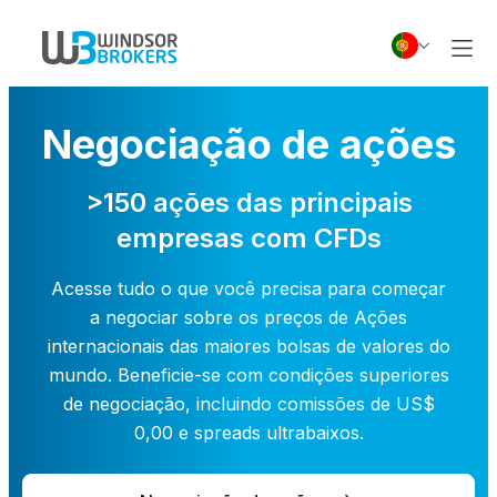
Negociação de ações
>150 ações das principais
empresas com CFDs
Acesse tudo o que você precisa para começar
a negociar sobre os preços de Ações
internacionais das maiores bolsas de valores do
mundo. Beneficie-se com condições superiores
de negociação, incluindo comissões de US$
0,00 e spreads ultrabaixos.