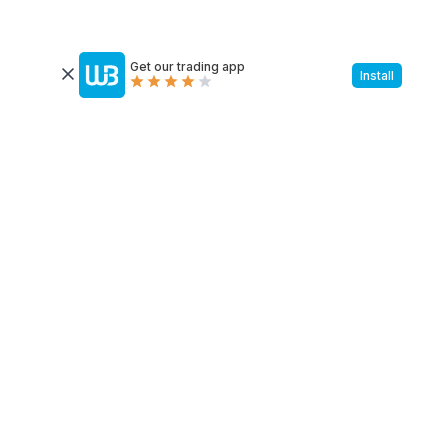
Get our trading app
Install
Maximize o retorno de suas
afiliadas com comissões
personalizadas
O Programa de Afiliadas da Windsor Brokers foi