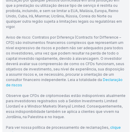
utilização por qualquer pessoa domiciliada em uma jurisdição em
que a prestação ou utilização desse tipo de serviço é restrita ou
proibida, incluindo, e sem se limitar a EUA, Malásia, Europa, Reino
Unido, Cuba, Irã, Mianmar, Ucrânia, Rússia, Coreia do Norte ou
qualquer outra região sujeita a limitações legais ou regulatórias em
vigor.
Aviso de risco: Contratos por Diferença (Contracts for Difference –
CFD) são instrumentos financeiros complexos que representam um
nível expressivo de riscos e podem não ser adequados para todos
os investidores, uma vez que podem resultar na perda de todo o
capital investido rapidamente, devido à alavancagem. O investidor
deverá avaliar sua compreensão de como os CFDs funcionam, seus
objetivos de investimento, seu nível de experiência, sua disposição
a assumir riscos e, se necessário, procurar a orientação de um
consultor financeiro independente. Leia a totalidade da
Declaração
de riscos
Observe que CFDs de criptomoedas estão indisponíveis atualmente
para investidores registrados sob a Seldon Investments Limited
(Jordan) e a Windsor Markets (Kenya) Limited. Consequentemente,
essa indisponibilidade também se aplica a clientes que vivem na
Jordânia, na Palestina e no Iraque.
Para ver nossa política de processamento de reclamações,
clique