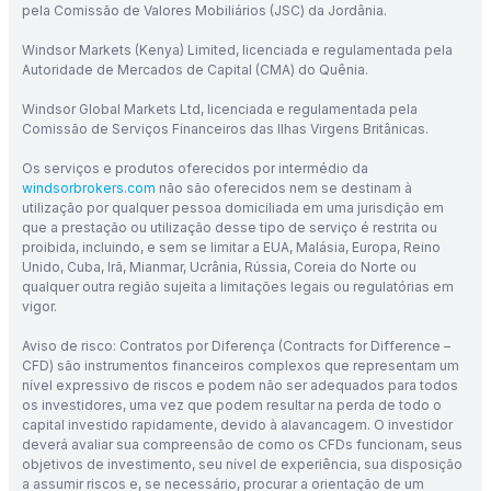
pela Comissão de Valores Mobiliários (JSC) da Jordânia.
Windsor Markets (Kenya) Limited, licenciada e regulamentada pela
Autoridade de Mercados de Capital (CMA) do Quênia.
Windsor Global Markets Ltd, licenciada e regulamentada pela
Comissão de Serviços Financeiros das Ilhas Virgens Britânicas.
Os serviços e produtos oferecidos por intermédio da
windsorbrokers.com
não são oferecidos nem se destinam à
utilização por qualquer pessoa domiciliada em uma jurisdição em
que a prestação ou utilização desse tipo de serviço é restrita ou
proibida, incluindo, e sem se limitar a EUA, Malásia, Europa, Reino
Unido, Cuba, Irã, Mianmar, Ucrânia, Rússia, Coreia do Norte ou
qualquer outra região sujeita a limitações legais ou regulatórias em
vigor.
Aviso de risco: Contratos por Diferença (Contracts for Difference –
CFD) são instrumentos financeiros complexos que representam um
nível expressivo de riscos e podem não ser adequados para todos
os investidores, uma vez que podem resultar na perda de todo o
capital investido rapidamente, devido à alavancagem. O investidor
deverá avaliar sua compreensão de como os CFDs funcionam, seus
objetivos de investimento, seu nível de experiência, sua disposição
a assumir riscos e, se necessário, procurar a orientação de um