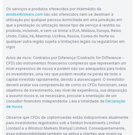
Os serviços e produtos oferecidos por intermédio da
windsorbrokers.com
não são oferecidos nem se destinam à
utilização por qualquer pessoa domiciliada em uma jurisdição em
que a prestação ou utilização desse tipo de serviço é restrita ou
proibida, incluindo, e sem se limitar a EUA, Malásia, Europa, Reino
Unido, Cuba, Irã, Mianmar, Ucrânia, Rússia, Coreia do Norte ou
qualquer outra região sujeita a limitações legais ou regulatórias em
vigor.
Aviso de risco: Contratos por Diferença (Contracts for Difference –
CFD) são instrumentos financeiros complexos que representam um
nível expressivo de riscos e podem não ser adequados para todos
os investidores, uma vez que podem resultar na perda de todo o
capital investido rapidamente, devido à alavancagem. O investidor
deverá avaliar sua compreensão de como os CFDs funcionam, seus
objetivos de investimento, seu nível de experiência, sua disposição
a assumir riscos e, se necessário, procurar a orientação de um
consultor financeiro independente. Leia a totalidade da
Declaração
de riscos
Observe que CFDs de criptomoedas estão indisponíveis atualmente
para investidores registrados sob a Seldon Investments Limited
(Jordan) e a Windsor Markets (Kenya) Limited. Consequentemente,
essa indisponibilidade também se aplica a clientes que vivem na