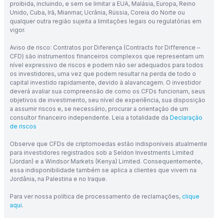
proibida, incluindo, e sem se limitar a EUA, Malásia, Europa, Reino
Unido, Cuba, Irã, Mianmar, Ucrânia, Rússia, Coreia do Norte ou
qualquer outra região sujeita a limitações legais ou regulatórias em
vigor.
Aviso de risco: Contratos por Diferença (Contracts for Difference –
CFD) são instrumentos financeiros complexos que representam um
nível expressivo de riscos e podem não ser adequados para todos
os investidores, uma vez que podem resultar na perda de todo o
capital investido rapidamente, devido à alavancagem. O investidor
deverá avaliar sua compreensão de como os CFDs funcionam, seus
objetivos de investimento, seu nível de experiência, sua disposição
a assumir riscos e, se necessário, procurar a orientação de um
consultor financeiro independente. Leia a totalidade da
Declaração
de riscos
Observe que CFDs de criptomoedas estão indisponíveis atualmente
para investidores registrados sob a Seldon Investments Limited
(Jordan) e a Windsor Markets (Kenya) Limited. Consequentemente,
essa indisponibilidade também se aplica a clientes que vivem na
Jordânia, na Palestina e no Iraque.
Para ver nossa política de processamento de reclamações,
clique
aqui
.