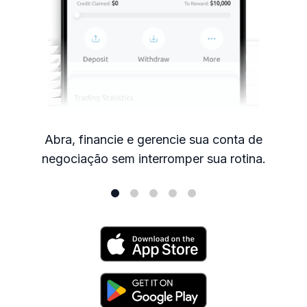
Baixe a plataf
ncie e gerencie sua conta de
pr
 sem interromper sua rotina.