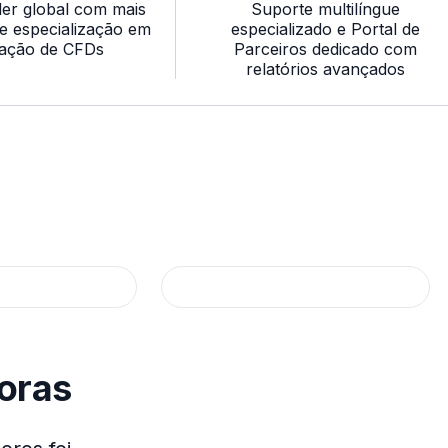
der global com mais
Suporte multilíngue
e especialização em
especializado e Portal de
ação de CFDs
Parceiros dedicado com
relatórios avançados
filiadas na Web
Soluções para marca branca
oras