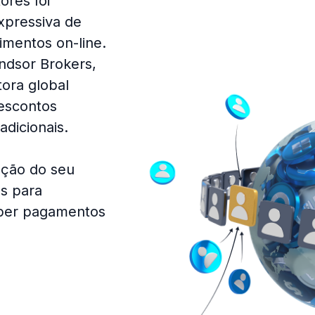
res foi
xpressiva de
mentos on-line.
ndsor Brokers,
tora global
descontos
adicionais.
ação do seu
s para
eber pagamentos