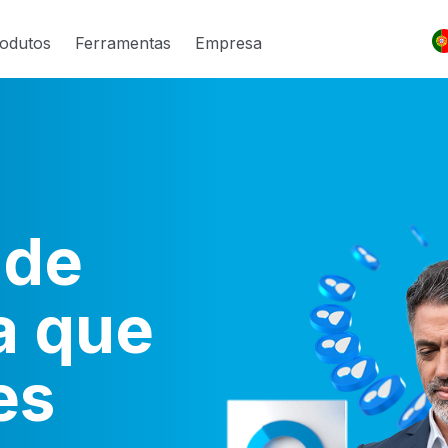
odutos
Ferramentas
Empresa
 de
a que
es