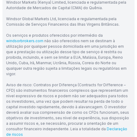
Windsor Markets (Kenya) Limited, licenciada e regulamentada pela
Autoridade de Mercados de Capital (CMA) do Quênia.
Windsor Global Markets Ltd, licenciada e regulamentada pela
Comissão de Serviços Financeiros das Ilhas Virgens Britânicas.
Os serviços e produtos oferecidos por intermédio da
windsorbrokers.com
não são oferecidos nem se destinam à
utilização por qualquer pessoa domiciliada em uma jurisdição em
que a prestação ou utilização desse tipo de serviço é restrita ou
proibida, incluindo, e sem se limitar a EUA, Malásia, Europa, Reino
Unido, Cuba, Irã, Mianmar, Ucrânia, Rússia, Coreia do Norte ou
qualquer outra região sujeita a limitações legais ou regulatórias em
vigor.
Aviso de risco: Contratos por Diferença (Contracts for Difference –
CFD) são instrumentos financeiros complexos que representam um
nível expressivo de riscos e podem não ser adequados para todos
os investidores, uma vez que podem resultar na perda de todo o
capital investido rapidamente, devido à alavancagem. O investidor
deverá avaliar sua compreensão de como os CFDs funcionam, seus
objetivos de investimento, seu nível de experiência, sua disposição
a assumir riscos e, se necessário, procurar a orientação de um
consultor financeiro independente. Leia a totalidade da
Declaração
de riscos