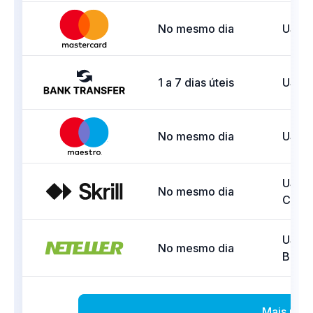
No mesmo dia
USD
1 a 7 dias úteis
USD,
No mesmo dia
USD, 
USD, 
No mesmo dia
COP, 
USD, 
No mesmo dia
BRL
Mais mét