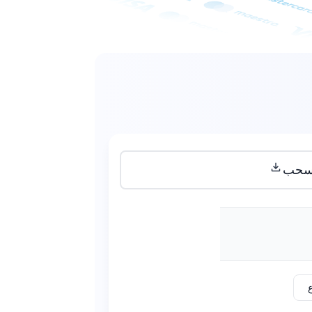
سحب
ع