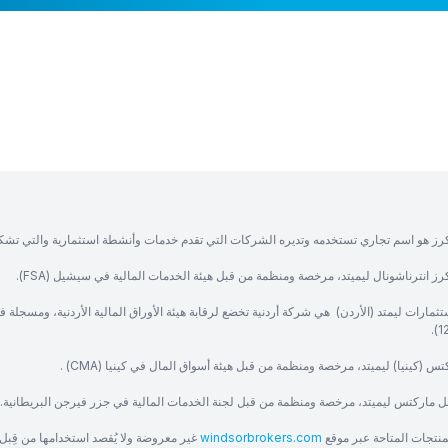
رز هو اسم تجاري تستخدمه وتديره الشركات التي تقدم خدمات وأنشطة استثمارية والتي تشك
ز انترناشونال ليميتد، مرخصة ومنظمة من قبل هيئة الخدمات المالية في سيشيل (FSA).
ثمارات ليمتد (الأردن) هي شركة أردنية تخضع لرقابة هيئة الأوراق المالية الأردنية، ومسجلة 
س (كينيا) ليميتد، مرخصة ومنظمة من قبل هيئة أسواق المال في كينيا (CMA) .
ل ماركتس ليميتد، مرخصة ومنظمة من قبل لجنة الخدمات المالية في جزر فيرجن البريطانية.
منتجات المتاحة عبر موقع
windsorbrokers.com
غير معروضة ولا يُقصد استخدامها من قِبل 