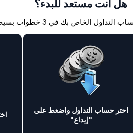
هل أنت مستعد للبدء؟
التداول الخاص بك في 3 خطوات بسيطة:
اختر حساب التداول واضغط على
اخت
"إيداع"