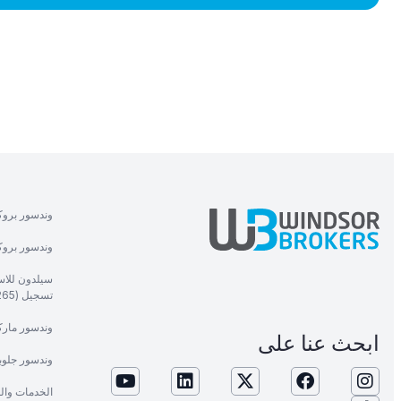
وندسور بروك
وندسور بروكر
سيلدون للاست
تسجيل (1265).
وندسور ماركت
ابحث عنا على
وندسور جلوب
الخدمات وال