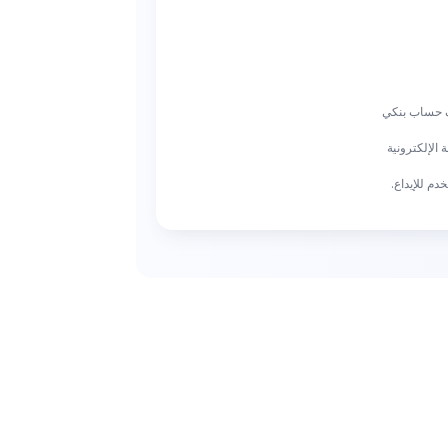
شف حساب بنكي
الإلكترونية
دم للإيداع.