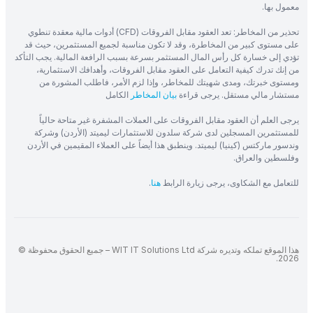
معمول بها.
تحذير من المخاطر: تعد العقود مقابل الفروقات (CFD) أدوات مالية معقدة تنطوي
على مستوى كبير من المخاطرة، وقد لا تكون مناسبة لجميع المستثمرين، حيث قد
تؤدي إلى خسارة كل رأس المال المستثمر بسرعة بسبب الرافعة المالية. يجب التأكد
من إنك تدرك كيفية التعامل على العقود مقابل الفروقات، وأهدافك الاستثمارية،
ومستوى خبرتك، ومدى شهيتك للمخاطر، وإذا لزم الأمر، فاطلب المشورة من
مستشار مالي مستقل. يرجى قراءة
بيان المخاطر
الكامل
يرجى العلم أن العقود مقابل الفروقات على العملات المشفرة غير متاحة حالياً
للمستثمرين المسجلين لدى شركة سلدون للاستثمارات ليميتد (الأردن) وشركة
وندسور ماركتس (كينيا) ليميتد. وينطبق هذا أيضاً على العملاء المقيمين في الأردن
وفلسطين والعراق.
للتعامل مع الشكاوى، يرجى زيارة الرابط
هنا
.
هذا الموقع تملكه وتديره شركة WIT IT Solutions Ltd – جميع الحقوق محفوظة ©
2026.