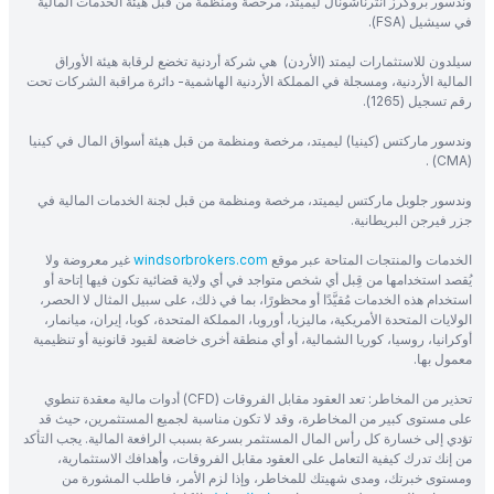
وندسور بروكرز انترناشونال ليميتد، مرخصة ومنظمة من قبل هيئة الخدمات المالية
في سيشيل (FSA).
سيلدون للاستثمارات ليمتد (الأردن) هي شركة أردنية تخضع لرقابة هيئة الأوراق
المالية الأردنية، ومسجلة في المملكة الأردنية الهاشمية- دائرة مراقبة الشركات تحت
رقم تسجيل (1265).
وندسور ماركتس (كينيا) ليميتد، مرخصة ومنظمة من قبل هيئة أسواق المال في كينيا
(CMA) .
وندسور جلوبل ماركتس ليميتد، مرخصة ومنظمة من قبل لجنة الخدمات المالية في
جزر فيرجن البريطانية.
الخدمات والمنتجات المتاحة عبر موقع
windsorbrokers.com
غير معروضة ولا
يُقصد استخدامها من قِبل أي شخص متواجد في أي ولاية قضائية تكون فيها إتاحة أو
استخدام هذه الخدمات مُقيَّدًا أو محظورًا، بما في ذلك، على سبيل المثال لا الحصر،
الولايات المتحدة الأمريكية، ماليزيا، أوروبا، المملكة المتحدة، كوبا، إيران، ميانمار،
أوكرانيا، روسيا، كوريا الشمالية، أو أي منطقة أخرى خاضعة لقيود قانونية أو تنظيمية
معمول بها.
تحذير من المخاطر: تعد العقود مقابل الفروقات (CFD) أدوات مالية معقدة تنطوي
على مستوى كبير من المخاطرة، وقد لا تكون مناسبة لجميع المستثمرين، حيث قد
تؤدي إلى خسارة كل رأس المال المستثمر بسرعة بسبب الرافعة المالية. يجب التأكد
من إنك تدرك كيفية التعامل على العقود مقابل الفروقات، وأهدافك الاستثمارية،
ومستوى خبرتك، ومدى شهيتك للمخاطر، وإذا لزم الأمر، فاطلب المشورة من