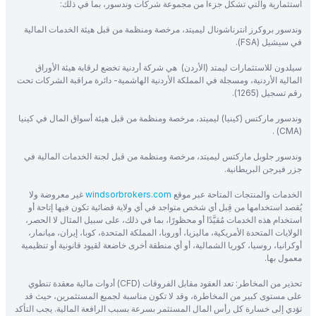
استثمارية والتي تشكل جزءاً من مجموعة شركات وندسور، بما في ذلك:
وندسور بروكرز انترناشونال ليميتد، مرخصة ومنظمة من قبل هيئة الخدمات المالية
في سيشيل (FSA).
سيلدون للاستثمارات ليمتد (الأردن) هي شركة أردنية تخضع لرقابة هيئة الأوراق
المالية الأردنية، ومسجلة في المملكة الأردنية الهاشمية- دائرة مراقبة الشركات تحت
رقم تسجيل (1265).
وندسور ماركتس (كينيا) ليميتد، مرخصة ومنظمة من قبل هيئة أسواق المال في كينيا
(CMA) .
وندسور جلوبل ماركتس ليميتد، مرخصة ومنظمة من قبل لجنة الخدمات المالية في
جزر فيرجن البريطانية.
الخدمات والمنتجات المتاحة عبر موقع
windsorbrokers.com
غير معروضة ولا
يُقصد استخدامها من قِبل أي شخص متواجد في أي ولاية قضائية تكون فيها إتاحة أو
استخدام هذه الخدمات مُقيَّدًا أو محظورًا، بما في ذلك، على سبيل المثال لا الحصر،
الولايات المتحدة الأمريكية، ماليزيا، أوروبا، المملكة المتحدة، كوبا، إيران، ميانمار،
أوكرانيا، روسيا، كوريا الشمالية، أو أي منطقة أخرى خاضعة لقيود قانونية أو تنظيمية
معمول بها.
تحذير من المخاطر: تعد العقود مقابل الفروقات (CFD) أدوات مالية معقدة تنطوي
على مستوى كبير من المخاطرة، وقد لا تكون مناسبة لجميع المستثمرين، حيث قد
تؤدي إلى خسارة كل رأس المال المستثمر بسرعة بسبب الرافعة المالية. يجب التأكد