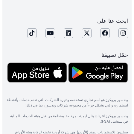
ابحث عنا على
حمّل تطبيقنا
وندسور بروكرز هو اسم تجاري تستخدمه وتديره الشركات التي تقدم خدمات وأنشطة
استثمارية والتي تشكل جزءاً من مجموعة شركات وندسور، بما في ذلك:
وندسور بروكرز انترناشونال ليميتد، مرخصة ومنظمة من قبل هيئة الخدمات المالية
في سيشيل (FSA).
سيلدون للاستثمارات ليمتد (الأردن) هي شركة أردنية تخضع لرقابة هيئة الأوراق