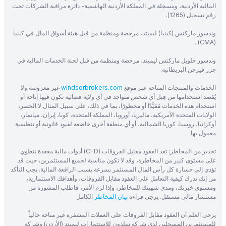
المالية الأردنية، ومسجلة في المملكة الأردنية الهاشمية- دائرة مراقبة الشركات تحت
رقم تسجيل (1265).
وندسور ماركتس (كينيا) ليميتد، مرخصة ومنظمة من قبل هيئة أسواق المال في كينيا
(CMA) .
وندسور جلوبل ماركتس ليميتد، مرخصة ومنظمة من قبل لجنة الخدمات المالية في
جزر فيرجن البريطانية.
الخدمات والمنتجات المتاحة عبر موقع
windsorbrokers.com
غير معروضة ولا
يُقصد استخدامها من قِبل أي شخص متواجد في أي ولاية قضائية تكون فيها إتاحة أو
استخدام هذه الخدمات مُقيَّدًا أو محظورًا، بما في ذلك، على سبيل المثال لا الحصر،
الولايات المتحدة الأمريكية، ماليزيا، أوروبا، المملكة المتحدة، كوبا، إيران، ميانمار،
أوكرانيا، روسيا، كوريا الشمالية، أو أي منطقة أخرى خاضعة لقيود قانونية أو تنظيمية
معمول بها.
تحذير من المخاطر: تعد العقود مقابل الفروقات (CFD) أدوات مالية معقدة تنطوي
على مستوى كبير من المخاطرة، وقد لا تكون مناسبة لجميع المستثمرين، حيث قد
تؤدي إلى خسارة كل رأس المال المستثمر بسرعة بسبب الرافعة المالية. يجب التأكد
من إنك تدرك كيفية التعامل على العقود مقابل الفروقات، وأهدافك الاستثمارية،
ومستوى خبرتك، ومدى شهيتك للمخاطر، وإذا لزم الأمر، فاطلب المشورة من
مستشار مالي مستقل. يرجى قراءة
بيان المخاطر
الكامل
يرجى العلم أن العقود مقابل الفروقات على العملات المشفرة غير متاحة حالياً
للمستثمرين المسجلين لدى شركة سلدون للاستثمارات ليميتد (الأردن) وشركة