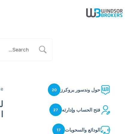
e
حول وندسور بروكرز
20
ل
فتح الحساب وإدارته
27
ا
الودائع والسحوبات
17