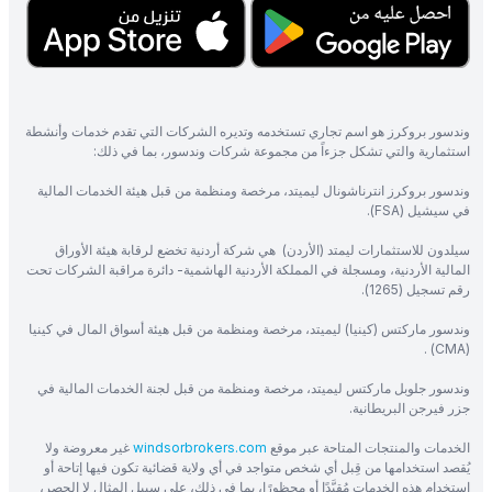
وندسور بروكرز هو اسم تجاري تستخدمه وتديره الشركات التي تقدم خدمات وأنشطة
استثمارية والتي تشكل جزءاً من مجموعة شركات وندسور، بما في ذلك:
وندسور بروكرز انترناشونال ليميتد، مرخصة ومنظمة من قبل هيئة الخدمات المالية
في سيشيل (FSA).
سيلدون للاستثمارات ليمتد (الأردن) هي شركة أردنية تخضع لرقابة هيئة الأوراق
المالية الأردنية، ومسجلة في المملكة الأردنية الهاشمية- دائرة مراقبة الشركات تحت
رقم تسجيل (1265).
وندسور ماركتس (كينيا) ليميتد، مرخصة ومنظمة من قبل هيئة أسواق المال في كينيا
(CMA) .
وندسور جلوبل ماركتس ليميتد، مرخصة ومنظمة من قبل لجنة الخدمات المالية في
جزر فيرجن البريطانية.
الخدمات والمنتجات المتاحة عبر موقع
windsorbrokers.com
غير معروضة ولا
يُقصد استخدامها من قِبل أي شخص متواجد في أي ولاية قضائية تكون فيها إتاحة أو
استخدام هذه الخدمات مُقيَّدًا أو محظورًا، بما في ذلك، على سبيل المثال لا الحصر،