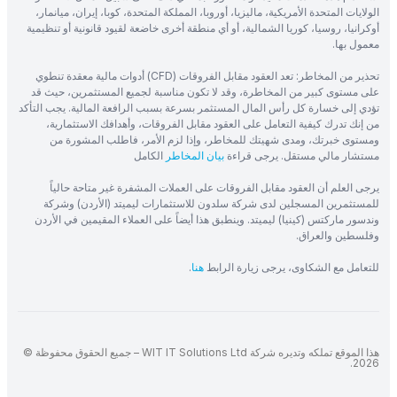
الولايات المتحدة الأمريكية، ماليزيا، أوروبا، المملكة المتحدة، كوبا، إيران، ميانمار،
أوكرانيا، روسيا، كوريا الشمالية، أو أي منطقة أخرى خاضعة لقيود قانونية أو تنظيمية
معمول بها.
تحذير من المخاطر: تعد العقود مقابل الفروقات (CFD) أدوات مالية معقدة تنطوي
على مستوى كبير من المخاطرة، وقد لا تكون مناسبة لجميع المستثمرين، حيث قد
تؤدي إلى خسارة كل رأس المال المستثمر بسرعة بسبب الرافعة المالية. يجب التأكد
من إنك تدرك كيفية التعامل على العقود مقابل الفروقات، وأهدافك الاستثمارية،
ومستوى خبرتك، ومدى شهيتك للمخاطر، وإذا لزم الأمر، فاطلب المشورة من
مستشار مالي مستقل. يرجى قراءة
بيان المخاطر
الكامل
يرجى العلم أن العقود مقابل الفروقات على العملات المشفرة غير متاحة حالياً
للمستثمرين المسجلين لدى شركة سلدون للاستثمارات ليميتد (الأردن) وشركة
وندسور ماركتس (كينيا) ليميتد. وينطبق هذا أيضاً على العملاء المقيمين في الأردن
وفلسطين والعراق.
للتعامل مع الشكاوى، يرجى زيارة الرابط
هنا
.
هذا الموقع تملكه وتديره شركة WIT IT Solutions Ltd – جميع الحقوق محفوظة ©
2026.