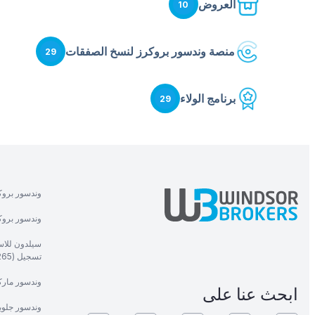
العروض
10
منصة وندسور بروكرز لنسخ الصفقات
29
برنامج الولاء
29
وندسور بروك
وندسور بروكر
سيلدون للاست
تسجيل (1265).
وندسور ماركت
ابحث عنا على
وندسور جلوب