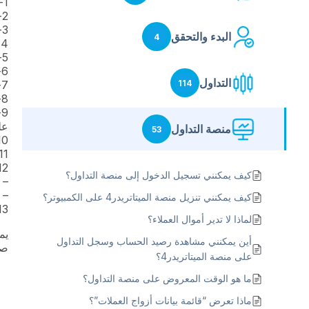
1- قم بزيارة بوابة وندسور بروكرز
2- قم بتسجيل الدخول باستخدام عنوان البريد الإلكتروني المسجل وكلمة المرور
3- انقر فوق عرض المزيد “…” ثم انقر فوق “تنزيل” ضمن الميتاتريدر 5 لجهاز الحاسوب
البدء والتحقق
4
4- اضغط على الملف الذي تم تنزيله في أسفل الصفحة
5- انقر فوق “تشغيل”
6- اختر “نعم”
التداول
114
7- “التالي” وانتظر حتى يكتمل التنزيل
8- انقر فوق “إنهاء”
عل
منصة التداول
53
10- اختر “حساب حقيقي جديد” أو “حساب تجريبي جديد” ثم اضغط على “التالي”، سيتم تو
11- إذا كان لديك حساب، اضغط على “حساب تداو
12- أكمل بيان
كيف يمكنني تسجيل الدخول إلى منصة التداول؟
– 
– 
كيف يمكنني تنزيل منصة الميتاتريدر4 على الكمبيوتر؟
13- لقد قمت الآن بتسجيل الدخول ويمكنك 
لماذا لا تدير أموال العملاء؟
أين يمكنني مشاهدة رصيد الحساب وسجل التداول
صفحة المي
على منصة الميتاتريدر4؟
ما هو الوقت المعروض على منصة التداول؟
ماذا تعرض “قائمة بيانات أزواج العملات”؟