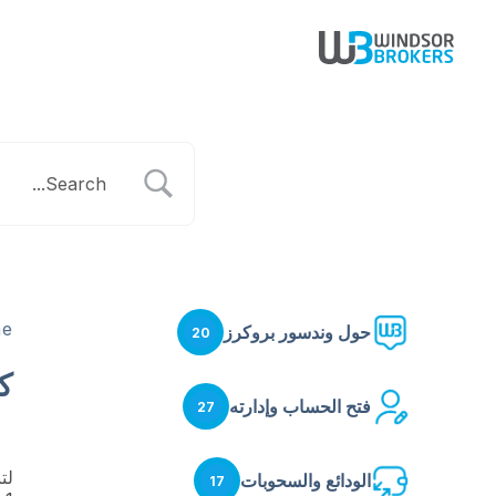
e
حول وندسور بروكرز
20
كي
فتح الحساب وإدارته
27
لتنزيل 
الودائع والسحوبات
17