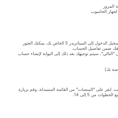
9- حدد اسم الخادم ( حساب حقيقي أو تجريبي) وانقر فوق “موافق” لتسجيل الدخول إلى الميتاتريدر 5 الخاص بك. يمكنك العثور
بيقك ضمن تفاصيل الحساب.
صة بك)
يارة موقعنا على الإنترنت. انقر على “المنصات” من القائمة المنسدلة، وقم بزيارة