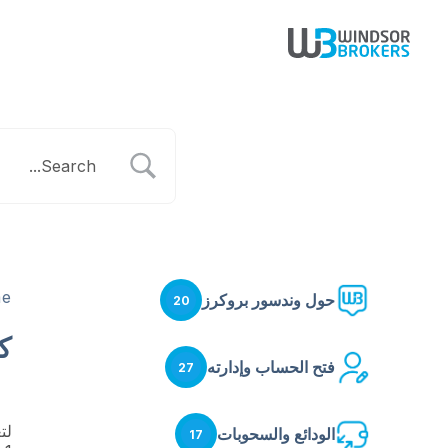
e
حول وندسور بروكرز
20
كي
فتح الحساب وإدارته
27
لتغيير
الودائع والسحوبات
17