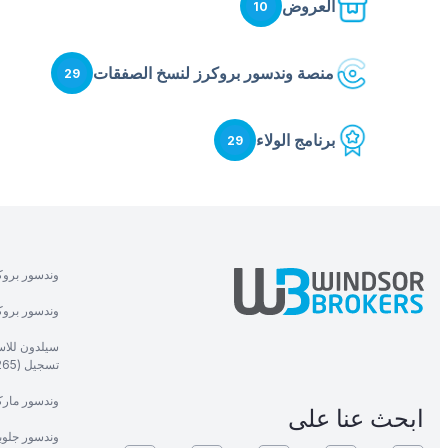
العروض
10
منصة وندسور بروكرز لنسخ الصفقات
29
برنامج الولاء
29
وندسور بروك
وندسور بروكر
سيلدون للاست
تسجيل (1265).
وندسور ماركت
ابحث عنا على
وندسور جلوب