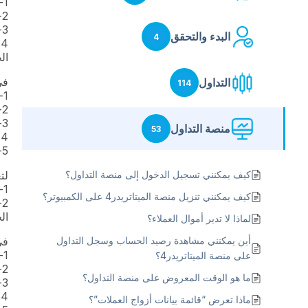
1- انقر على “إدارة الحسابات”
2- اضغط على قسم “+” في الأعلى
3- اضغط على “تسجيل الدخول إلى حساب موجود”
البدء والتحقق
4
4
ال
في
التداول
114
1- قم بتشغيل المحطة المتنقلة
2- افتح القائمة الرئيسية للتطبيق وانقر على قسم “حول”.
3- اضغط بشكل مستمر على شعار MetaTrader حتى يهتز هاتفك المحمول
منصة التداول
53
4- سيتم تحديث قائمة الخوادم خلال ثواني قليلة
5- قم بتسجيل الدخول إلى حسابك
كيف يمكنني تسجيل الدخول إلى منصة التداول؟
لتغيير
1- اضغط على “حساب جديد” – اضغط على “تسجيل الدخول إلى حساب موجود”
كيف يمكنني تنزيل منصة الميتاتريدر4 على الكمبيوتر؟
2
ال
لماذا لا تدير أموال العملاء؟
أين يمكنني مشاهدة رصيد الحساب وسجل التداول
في
1- قم بتشغيل المحطة المتنقلة
على منصة الميتاتريدر4؟
2- انقر فوق “الإعدادات” ثم قسم “حول”.
ما هو الوقت المعروض على منصة التداول؟
3- اضغط بشكل مستمر على شعار MetaTrader حتى يهتز هاتفك المحمول
4- سيتم تحديث قائمة الخوادم خلال ثواني قليلة (يمكن التحقق من ذلك من خلال “المجلة”)
ماذا تعرض “قائمة بيانات أزواج العملات”؟