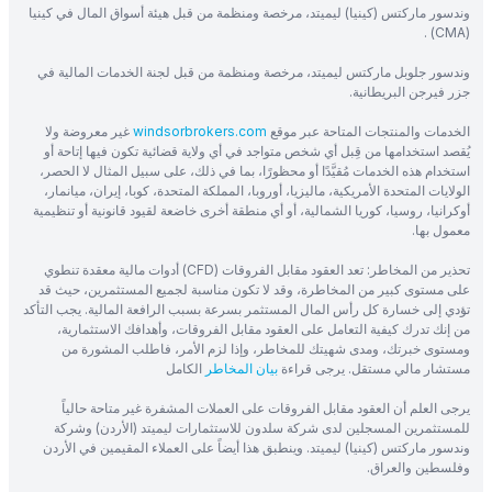
وندسور ماركتس (كينيا) ليميتد، مرخصة ومنظمة من قبل هيئة أسواق المال في كينيا
(CMA) .
وندسور جلوبل ماركتس ليميتد، مرخصة ومنظمة من قبل لجنة الخدمات المالية في
جزر فيرجن البريطانية.
الخدمات والمنتجات المتاحة عبر موقع
windsorbrokers.com
غير معروضة ولا
يُقصد استخدامها من قِبل أي شخص متواجد في أي ولاية قضائية تكون فيها إتاحة أو
استخدام هذه الخدمات مُقيَّدًا أو محظورًا، بما في ذلك، على سبيل المثال لا الحصر،
الولايات المتحدة الأمريكية، ماليزيا، أوروبا، المملكة المتحدة، كوبا، إيران، ميانمار،
أوكرانيا، روسيا، كوريا الشمالية، أو أي منطقة أخرى خاضعة لقيود قانونية أو تنظيمية
معمول بها.
تحذير من المخاطر: تعد العقود مقابل الفروقات (CFD) أدوات مالية معقدة تنطوي
على مستوى كبير من المخاطرة، وقد لا تكون مناسبة لجميع المستثمرين، حيث قد
تؤدي إلى خسارة كل رأس المال المستثمر بسرعة بسبب الرافعة المالية. يجب التأكد
من إنك تدرك كيفية التعامل على العقود مقابل الفروقات، وأهدافك الاستثمارية،
ومستوى خبرتك، ومدى شهيتك للمخاطر، وإذا لزم الأمر، فاطلب المشورة من
مستشار مالي مستقل. يرجى قراءة
بيان المخاطر
الكامل
يرجى العلم أن العقود مقابل الفروقات على العملات المشفرة غير متاحة حالياً
للمستثمرين المسجلين لدى شركة سلدون للاستثمارات ليميتد (الأردن) وشركة
وندسور ماركتس (كينيا) ليميتد. وينطبق هذا أيضاً على العملاء المقيمين في الأردن
وفلسطين والعراق.