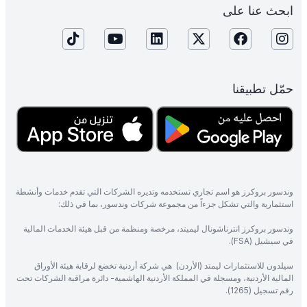
ابحث عنا على
حمّل تطبيقنا
وندسور بروكرز هو اسم تجاري تستخدمه وتديره الشركات التي تقدم خدمات وأنشطة
استثمارية والتي تشكل جزءاً من مجموعة شركات وندسور، بما في ذلك:
وندسور بروكرز انترناشونال ليميتد، مرخصة ومنظمة من قبل هيئة الخدمات المالية
في سيشيل (FSA).
سيلدون للاستثمارات ليمتد (الأردن) هي شركة أردنية تخضع لرقابة هيئة الأوراق
المالية الأردنية، ومسجلة في المملكة الأردنية الهاشمية- دائرة مراقبة الشركات تحت
رقم تسجيل (1265).