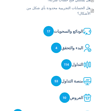
هل الحسابات التجريبية محدودة بأي شكل من
الأشكال؟
الودائع والسحوبات
17
البدء والتحقق
4
التداول
114
منصة التداول
53
العروض
10