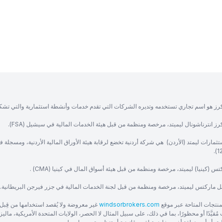
رز هو اسم تجاري تستخدمه وتديره الشركات التي تقدم خدمات وأنشطة استثمارية والتي تشك
ز انترناشونال ليميتد، مرخصة ومنظمة من قبل هيئة الخدمات المالية في سيشيل (FSA).
ثمارات ليمتد (الأردن) هي شركة أردنية تخضع لرقابة هيئة الأوراق المالية الأردنية، ومسجلة 
س (كينيا) ليميتد، مرخصة ومنظمة من قبل هيئة أسواق المال في كينيا (CMA) .
ل ماركتس ليميتد، مرخصة ومنظمة من قبل لجنة الخدمات المالية في جزر فيرجن البريطانية.
منتجات المتاحة عبر موقع
windsorbrokers.com
غير معروضة ولا يُقصد استخدامها من قِبل 
ُقيَّدًا أو محظورًا، بما في ذلك، على سبيل المثال لا الحصر، الولايات المتحدة الأمريكية، ماليزيا