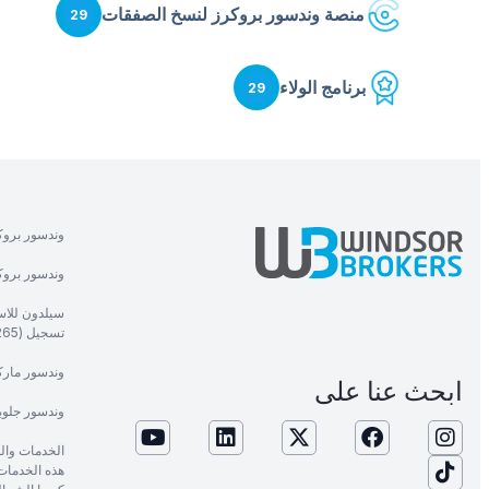
منصة وندسور بروكرز لنسخ الصفقات
29
برنامج الولاء
29
وندسور بروك
وندسور بروكر
سيلدون للاست
تسجيل (1265).
وندسور ماركت
ابحث عنا على
وندسور جلوب
الخدمات وال
هذه الخدمات م