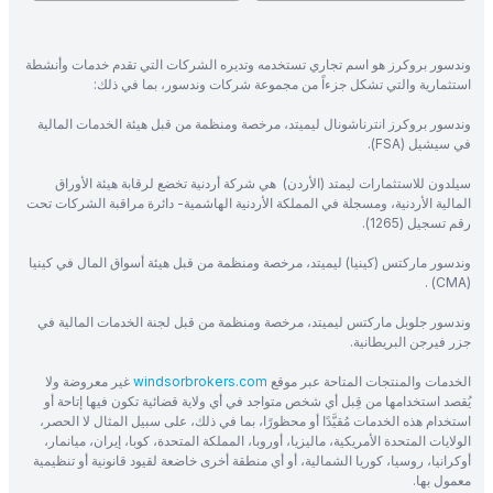
وندسور بروكرز هو اسم تجاري تستخدمه وتديره الشركات التي تقدم خدمات وأنشطة
استثمارية والتي تشكل جزءاً من مجموعة شركات وندسور، بما في ذلك:
وندسور بروكرز انترناشونال ليميتد، مرخصة ومنظمة من قبل هيئة الخدمات المالية
في سيشيل (FSA).
سيلدون للاستثمارات ليمتد (الأردن) هي شركة أردنية تخضع لرقابة هيئة الأوراق
المالية الأردنية، ومسجلة في المملكة الأردنية الهاشمية- دائرة مراقبة الشركات تحت
رقم تسجيل (1265).
وندسور ماركتس (كينيا) ليميتد، مرخصة ومنظمة من قبل هيئة أسواق المال في كينيا
(CMA) .
وندسور جلوبل ماركتس ليميتد، مرخصة ومنظمة من قبل لجنة الخدمات المالية في
جزر فيرجن البريطانية.
الخدمات والمنتجات المتاحة عبر موقع
windsorbrokers.com
غير معروضة ولا
يُقصد استخدامها من قِبل أي شخص متواجد في أي ولاية قضائية تكون فيها إتاحة أو
استخدام هذه الخدمات مُقيَّدًا أو محظورًا، بما في ذلك، على سبيل المثال لا الحصر،
الولايات المتحدة الأمريكية، ماليزيا، أوروبا، المملكة المتحدة، كوبا، إيران، ميانمار،
أوكرانيا، روسيا، كوريا الشمالية، أو أي منطقة أخرى خاضعة لقيود قانونية أو تنظيمية
معمول بها.