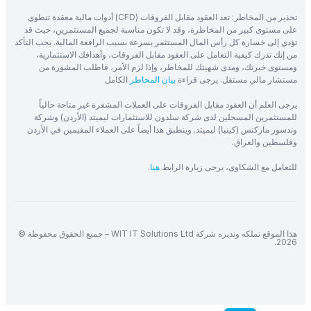
تحذير من المخاطر: تعد العقود مقابل الفروقات (CFD) أدوات مالية معقدة تنطوي
على مستوى كبير من المخاطرة، وقد لا تكون مناسبة لجميع المستثمرين، حيث قد
تؤدي إلى خسارة كل رأس المال المستثمر بسرعة بسبب الرافعة المالية. يجب التأكد
من إنك تدرك كيفية التعامل على العقود مقابل الفروقات، وأهدافك الاستثمارية،
ومستوى خبرتك، ومدى شهيتك للمخاطر، وإذا لزم الأمر، فاطلب المشورة من
مستشار مالي مستقل. يرجى قراءة
بيان المخاطر
الكامل
يرجى العلم أن العقود مقابل الفروقات على العملات المشفرة غير متاحة حالياً
للمستثمرين المسجلين لدى شركة سلدون للاستثمارات ليميتد (الأردن) وشركة
وندسور ماركتس (كينيا) ليميتد. وينطبق هذا أيضاً على العملاء المقيمين في الأردن
وفلسطين والعراق.
للتعامل مع الشكاوى، يرجى زيارة الرابط
هنا
.
هذا الموقع تملكه وتديره شركة WIT IT Solutions Ltd – جميع الحقوق محفوظة ©
2026.