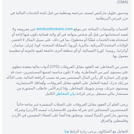
(CMA) .
وندسور جلوبل ماركتس ليميتد، مرخصة ومنظمة من قبل لجنة الخدمات المالية في
جزر فيرجن البريطانية.
الخدمات والمنتجات المتاحة عبر موقع
windsorbrokers.com
غير معروضة ولا
يُقصد استخدامها من قِبل أي شخص متواجد في أي ولاية قضائية تكون فيها إتاحة أو
استخدام هذه الخدمات مُقيَّدًا أو محظورًا، بما في ذلك، على سبيل المثال لا الحصر،
الولايات المتحدة الأمريكية، ماليزيا، أوروبا، المملكة المتحدة، كوبا، إيران، ميانمار،
أوكرانيا، روسيا، كوريا الشمالية، أو أي منطقة أخرى خاضعة لقيود قانونية أو تنظيمية
معمول بها.
تحذير من المخاطر: تعد العقود مقابل الفروقات (CFD) أدوات مالية معقدة تنطوي
على مستوى كبير من المخاطرة، وقد لا تكون مناسبة لجميع المستثمرين، حيث قد
تؤدي إلى خسارة كل رأس المال المستثمر بسرعة بسبب الرافعة المالية. يجب التأكد
من إنك تدرك كيفية التعامل على العقود مقابل الفروقات، وأهدافك الاستثمارية،
ومستوى خبرتك، ومدى شهيتك للمخاطر، وإذا لزم الأمر، فاطلب المشورة من
مستشار مالي مستقل. يرجى قراءة
بيان المخاطر
الكامل
يرجى العلم أن العقود مقابل الفروقات على العملات المشفرة غير متاحة حالياً
للمستثمرين المسجلين لدى شركة سلدون للاستثمارات ليميتد (الأردن) وشركة
وندسور ماركتس (كينيا) ليميتد. وينطبق هذا أيضاً على العملاء المقيمين في الأردن
وفلسطين والعراق.
للتعامل مع الشكاوى، يرجى زيارة الرابط
هنا
.