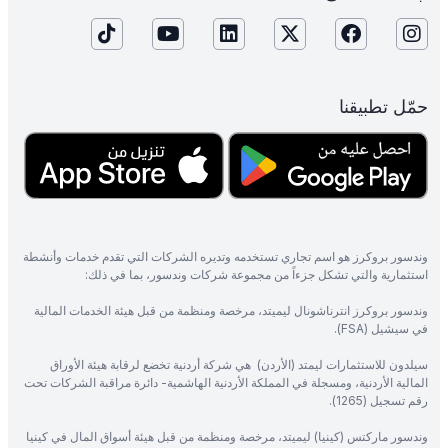
حمّل تطبيقنا
وندسور بروكرز هو اسم تجاري تستخدمه وتديره الشركات التي تقدم خدمات وأنشطة
استثمارية والتي تشكل جزءاً من مجموعة شركات وندسور، بما في ذلك:
وندسور بروكرز انترناشونال ليميتد، مرخصة ومنظمة من قبل هيئة الخدمات المالية
في سيشيل (FSA).
سيلدون للاستثمارات ليمتد (الأردن) هي شركة أردنية تخضع لرقابة هيئة الأوراق
المالية الأردنية، ومسجلة في المملكة الأردنية الهاشمية- دائرة مراقبة الشركات تحت
رقم تسجيل (1265).
وندسور ماركتس (كينيا) ليميتد، مرخصة ومنظمة من قبل هيئة أسواق المال في كينيا