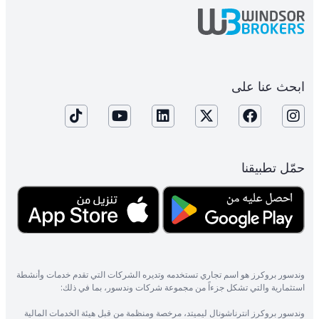
ابحث عنا على
حمّل تطبيقنا
وندسور بروكرز هو اسم تجاري تستخدمه وتديره الشركات التي تقدم خدمات وأنشطة
استثمارية والتي تشكل جزءاً من مجموعة شركات وندسور، بما في ذلك:
وندسور بروكرز انترناشونال ليميتد، مرخصة ومنظمة من قبل هيئة الخدمات المالية