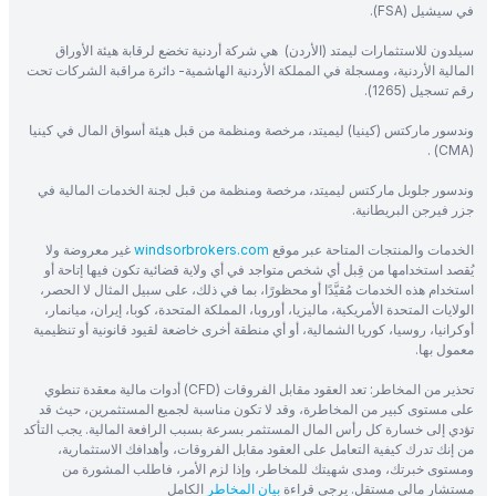
في سيشيل (FSA).
سيلدون للاستثمارات ليمتد (الأردن) هي شركة أردنية تخضع لرقابة هيئة الأوراق
المالية الأردنية، ومسجلة في المملكة الأردنية الهاشمية- دائرة مراقبة الشركات تحت
رقم تسجيل (1265).
وندسور ماركتس (كينيا) ليميتد، مرخصة ومنظمة من قبل هيئة أسواق المال في كينيا
(CMA) .
وندسور جلوبل ماركتس ليميتد، مرخصة ومنظمة من قبل لجنة الخدمات المالية في
جزر فيرجن البريطانية.
الخدمات والمنتجات المتاحة عبر موقع
windsorbrokers.com
غير معروضة ولا
يُقصد استخدامها من قِبل أي شخص متواجد في أي ولاية قضائية تكون فيها إتاحة أو
استخدام هذه الخدمات مُقيَّدًا أو محظورًا، بما في ذلك، على سبيل المثال لا الحصر،
الولايات المتحدة الأمريكية، ماليزيا، أوروبا، المملكة المتحدة، كوبا، إيران، ميانمار،
أوكرانيا، روسيا، كوريا الشمالية، أو أي منطقة أخرى خاضعة لقيود قانونية أو تنظيمية
معمول بها.
تحذير من المخاطر: تعد العقود مقابل الفروقات (CFD) أدوات مالية معقدة تنطوي
على مستوى كبير من المخاطرة، وقد لا تكون مناسبة لجميع المستثمرين، حيث قد
تؤدي إلى خسارة كل رأس المال المستثمر بسرعة بسبب الرافعة المالية. يجب التأكد
من إنك تدرك كيفية التعامل على العقود مقابل الفروقات، وأهدافك الاستثمارية،
ومستوى خبرتك، ومدى شهيتك للمخاطر، وإذا لزم الأمر، فاطلب المشورة من
مستشار مالي مستقل. يرجى قراءة
بيان المخاطر
الكامل