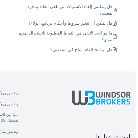
هل يمكنني إلغاء الاشتراك من تلقي العائد بمجرد
تفعيله؟
هل يمكن أن تتغير شروط وأحكام برنامج الولاء؟
ما هو الحد الأدنى من النقاط المطلوبة للاستبدال بمبلغ
نقدي؟
هل برنامج العائد متاح في منطقتي؟
وندسور بروك
وندسور بروكر
سيلدون للاست
تسجيل (1265).
وندسور ماركت
ابحث عنا على