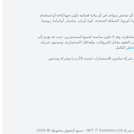
أي شخص متواجد في أي ولاية قضائية تكون فيها إتاحة أو استخدام
، أوروبا، المملكة المتحدة، كوبا، إيران، ميانمار، أوكرانيا، روسيا،
 تنطوي على مستوى كبير من المخاطرة، وقد لا تكون مناسبة لجميع المستثمرين، حيث قد تؤدي إلى
ى العقود مقابل الفروقات، وأهدافك الاستثمارية، ومستوى خبرتك،
خاطر
الكامل
ى شركة سلدون للاستثمارات ليميتد (الأردن) وشركة وندسور
لحقوق محفوظة © 2026.