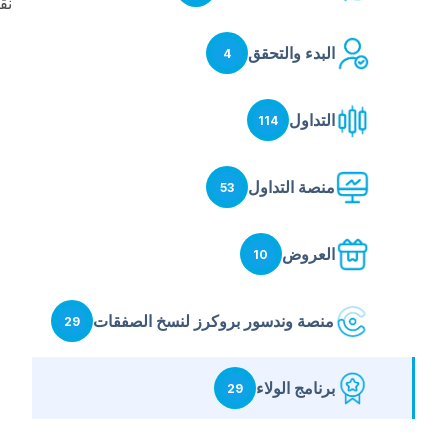
نق
البدء والتحقق
4
التداول
114
منصة التداول
53
العروض
10
منصة وندسور بروكرز لنسخ الصفقات
29
برنامج الولاء
29