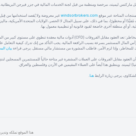
ل ماركتس ليميتد، مرخصة ومنظمة من قبل لجنة الخدمات المالية في جزر فيرجن البريطانية.
منتجات المتاحة عبر موقع
windsorbrokers.com
غير معروضة ولا يُقصد استخدامها من قِبل 
ُقيَّدًا أو محظورًا، بما في ذلك، على سبيل المثال لا الحصر، الولايات المتحدة الأمريكية، ماليزيا
ية، أو أي منطقة أخرى خاضعة لقيود قانونية أو تنظيمية معمول بها.
تحذير من المخاطر: تعد العقود مقابل الفروقات (CFD) أدوات مالية معقدة
س المال المستثمر بسرعة بسبب الرافعة المالية. يجب التأكد من إنك تدرك كيفية التعامل عل
للمخاطر، وإذا لزم الأمر، فاطلب المشورة من مستشار مالي مستقل. يرجى قراءة
بيان الم
أن العقود مقابل الفروقات على العملات المشفرة غير متاحة حالياً للمستثمرين المسجلين لد
ا) ليميتد. وينطبق هذا أيضاً على العملاء المقيمين في الأردن وفلسطين والعراق.
الشكاوى، يرجى زيارة الرابط
هنا
.
هذا الموقع تملكه وتديره شركة WIT IT Solutions Ltd – جميع ا