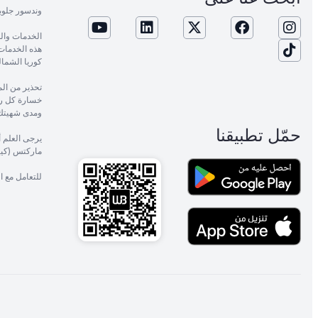
وندسور جلوب
الخدمات وال
هذه الخدمات م
كوريا الشمال
خسارة كل رأ
ومدى شهيتك 
حمّل تطبيقنا
يرجى العلم 
ماركتس (كيني
للتعامل مع 