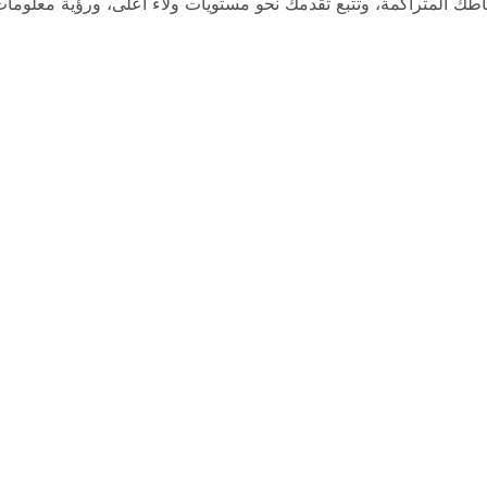
اطك المتراكمة، وتتبع تقدمك نحو مستويات ولاء أعلى، ورؤية معلو