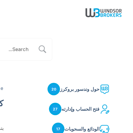
e
حول وندسور بروكرز
20
ك
فتح الحساب وإدارته
27
يت
الودائع والسحوبات
17