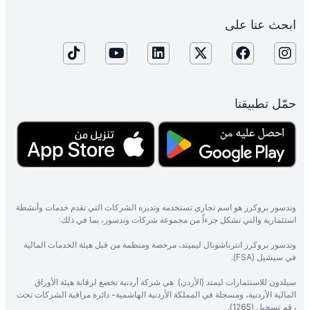
ابحث عنا على
حمّل تطبيقنا
وندسور بروكرز هو اسم تجاري تستخدمه وتديره الشركات التي تقدم خدمات وأنشطة
استثمارية والتي تشكل جزءاً من مجموعة شركات وندسور، بما في ذلك:
وندسور بروكرز انترناشونال ليميتد، مرخصة ومنظمة من قبل هيئة الخدمات المالية
في سيشيل (FSA).
سيلدون للاستثمارات ليمتد (الأردن) هي شركة أردنية تخضع لرقابة هيئة الأوراق
المالية الأردنية، ومسجلة في المملكة الأردنية الهاشمية- دائرة مراقبة الشركات تحت
رقم تسجيل (1265).