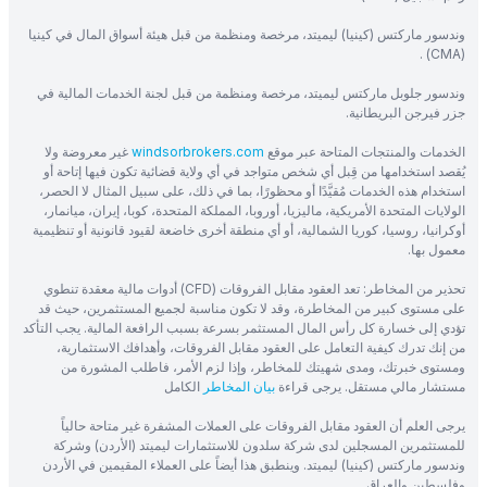
وندسور ماركتس (كينيا) ليميتد، مرخصة ومنظمة من قبل هيئة أسواق المال في كينيا
(CMA) .
وندسور جلوبل ماركتس ليميتد، مرخصة ومنظمة من قبل لجنة الخدمات المالية في
جزر فيرجن البريطانية.
الخدمات والمنتجات المتاحة عبر موقع
windsorbrokers.com
غير معروضة ولا
يُقصد استخدامها من قِبل أي شخص متواجد في أي ولاية قضائية تكون فيها إتاحة أو
استخدام هذه الخدمات مُقيَّدًا أو محظورًا، بما في ذلك، على سبيل المثال لا الحصر،
الولايات المتحدة الأمريكية، ماليزيا، أوروبا، المملكة المتحدة، كوبا، إيران، ميانمار،
أوكرانيا، روسيا، كوريا الشمالية، أو أي منطقة أخرى خاضعة لقيود قانونية أو تنظيمية
معمول بها.
تحذير من المخاطر: تعد العقود مقابل الفروقات (CFD) أدوات مالية معقدة تنطوي
على مستوى كبير من المخاطرة، وقد لا تكون مناسبة لجميع المستثمرين، حيث قد
تؤدي إلى خسارة كل رأس المال المستثمر بسرعة بسبب الرافعة المالية. يجب التأكد
من إنك تدرك كيفية التعامل على العقود مقابل الفروقات، وأهدافك الاستثمارية،
ومستوى خبرتك، ومدى شهيتك للمخاطر، وإذا لزم الأمر، فاطلب المشورة من
مستشار مالي مستقل. يرجى قراءة
بيان المخاطر
الكامل
يرجى العلم أن العقود مقابل الفروقات على العملات المشفرة غير متاحة حالياً
للمستثمرين المسجلين لدى شركة سلدون للاستثمارات ليميتد (الأردن) وشركة
وندسور ماركتس (كينيا) ليميتد. وينطبق هذا أيضاً على العملاء المقيمين في الأردن
وفلسطين والعراق.