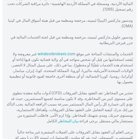
المالية الأردنية، ومسجلة في المملكة الأردنية الهاشمية- دائرة مراقبة الشركات تحت
رقم تسجيل (1265).
وندسور ماركتس (كينيا) ليميتد، مرخصة ومنظمة من قبل هيئة أسواق المال في كينيا
(CMA) .
وندسور جلوبل ماركتس ليميتد، مرخصة ومنظمة من قبل لجنة الخدمات المالية في
جزر فيرجن البريطانية.
الخدمات والمنتجات المتاحة عبر موقع
windsorbrokers.com
غير معروضة ولا
يُقصد استخدامها من قِبل أي شخص متواجد في أي ولاية قضائية تكون فيها إتاحة أو
استخدام هذه الخدمات مُقيَّدًا أو محظورًا، بما في ذلك، على سبيل المثال لا الحصر،
الولايات المتحدة الأمريكية، ماليزيا، أوروبا، المملكة المتحدة، كوبا، إيران، ميانمار،
أوكرانيا، روسيا، كوريا الشمالية، أو أي منطقة أخرى خاضعة لقيود قانونية أو تنظيمية
معمول بها.
تحذير من المخاطر: تعد العقود مقابل الفروقات (CFD) أدوات مالية معقدة تنطوي
على مستوى كبير من المخاطرة، وقد لا تكون مناسبة لجميع المستثمرين، حيث قد
تؤدي إلى خسارة كل رأس المال المستثمر بسرعة بسبب الرافعة المالية. يجب التأكد
من إنك تدرك كيفية التعامل على العقود مقابل الفروقات، وأهدافك الاستثمارية،
ومستوى خبرتك، ومدى شهيتك للمخاطر، وإذا لزم الأمر، فاطلب المشورة من
مستشار مالي مستقل. يرجى قراءة
بيان المخاطر
الكامل
يرجى العلم أن العقود مقابل الفروقات على العملات المشفرة غير متاحة حالياً
للمستثمرين المسجلين لدى شركة سلدون للاستثمارات ليميتد (الأردن) وشركة