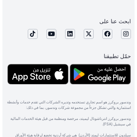
ابحث عنا على
حمّل تطبيقنا
وندسور بروكرز هو اسم تجاري تستخدمه وتديره الشركات التي تقدم خدمات وأنشطة
استثمارية والتي تشكل جزءاً من مجموعة شركات وندسور، بما في ذلك:
وندسور بروكرز انترناشونال ليميتد، مرخصة ومنظمة من قبل هيئة الخدمات المالية
في سيشيل (FSA).
سيلدون للاستثمارات ليمتد (الأردن) هي شركة أردنية تخضع لرقابة هيئة الأوراق