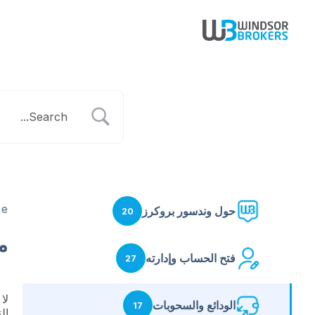
e
حول وندسور بروكرز
20
م
فتح الحساب وإدارته
27
لا
الودائع والسحوبات
17
ال