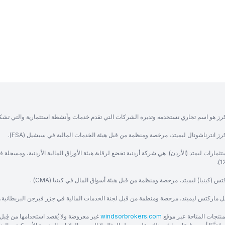
رز هو اسم تجاري تستخدمه وتديره الشركات التي تقدم خدمات وأنشطة استثمارية والتي تشك
ز انترناشونال ليميتد، مرخصة ومنظمة من قبل هيئة الخدمات المالية في سيشيل (FSA).
ثمارات ليمتد (الأردن) هي شركة أردنية تخضع لرقابة هيئة الأوراق المالية الأردنية، ومسجلة 
س (كينيا) ليميتد، مرخصة ومنظمة من قبل هيئة أسواق المال في كينيا (CMA) .
ل ماركتس ليميتد، مرخصة ومنظمة من قبل لجنة الخدمات المالية في جزر فيرجن البريطانية.
منتجات المتاحة عبر موقع
windsorbrokers.com
غير معروضة ولا يُقصد استخدامها من قِبل 