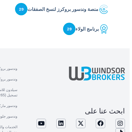
منصة وندسور بروكرز لنسخ الصفقات
29
برنامج الولاء
29
وندسور بروك
وندسور بروكر
سيلدون للاست
تسجيل (1265).
وندسور ماركت
ابحث عنا على
وندسور جلوب
الخدمات وال