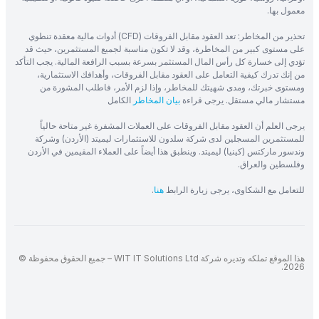
معمول بها.
تحذير من المخاطر: تعد العقود مقابل الفروقات (CFD) أدوات مالية معقدة تنطوي
على مستوى كبير من المخاطرة، وقد لا تكون مناسبة لجميع المستثمرين، حيث قد
تؤدي إلى خسارة كل رأس المال المستثمر بسرعة بسبب الرافعة المالية. يجب التأكد
من إنك تدرك كيفية التعامل على العقود مقابل الفروقات، وأهدافك الاستثمارية،
ومستوى خبرتك، ومدى شهيتك للمخاطر، وإذا لزم الأمر، فاطلب المشورة من
مستشار مالي مستقل. يرجى قراءة
بيان المخاطر
الكامل
يرجى العلم أن العقود مقابل الفروقات على العملات المشفرة غير متاحة حالياً
للمستثمرين المسجلين لدى شركة سلدون للاستثمارات ليميتد (الأردن) وشركة
وندسور ماركتس (كينيا) ليميتد. وينطبق هذا أيضاً على العملاء المقيمين في الأردن
وفلسطين والعراق.
للتعامل مع الشكاوى، يرجى زيارة الرابط
هنا
.
هذا الموقع تملكه وتديره شركة WIT IT Solutions Ltd – جميع الحقوق محفوظة ©
2026.