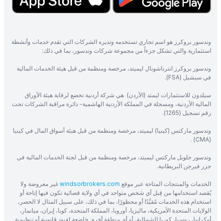
وندسور بروكرز هو اسم تجاري تستخدمه وتديره الشركات التي تقدم خدمات وأنشطة
استثمارية والتي تشكل جزءاً من مجموعة شركات وندسور، بما في ذلك:
وندسور بروكرز انترناشونال ليميتد، مرخصة ومنظمة من قبل هيئة الخدمات المالية
في سيشيل (FSA).
سيلدون للاستثمارات ليمتد (الأردن) هي شركة أردنية تخضع لرقابة هيئة الأوراق
المالية الأردنية، ومسجلة في المملكة الأردنية الهاشمية- دائرة مراقبة الشركات تحت
رقم تسجيل (1265).
وندسور ماركتس (كينيا) ليميتد، مرخصة ومنظمة من قبل هيئة أسواق المال في كينيا
(CMA) .
وندسور جلوبل ماركتس ليميتد، مرخصة ومنظمة من قبل لجنة الخدمات المالية في
جزر فيرجن البريطانية.
الخدمات والمنتجات المتاحة عبر موقع
windsorbrokers.com
غير معروضة ولا
يُقصد استخدامها من قِبل أي شخص متواجد في أي ولاية قضائية تكون فيها إتاحة أو
استخدام هذه الخدمات مُقيَّدًا أو محظورًا، بما في ذلك، على سبيل المثال لا الحصر،
الولايات المتحدة الأمريكية، ماليزيا، أوروبا، المملكة المتحدة، كوبا، إيران، ميانمار،
أوكرانيا، روسيا، كوريا الشمالية، أو أي منطقة أخرى خاضعة لقيود قانونية أو تنظيمية