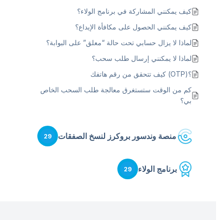
كيف يمكنني المشاركة في برنامج الولاء؟
كيف يمكنني الحصول على مكافأة الإيداع؟
لماذا لا يزال حسابي تحت حالة “معلق” على البوابة؟
لماذا لا يمكنني إرسال طلب سحب؟
؟(OTP) كيف تتحقق من رقم هاتفك
كم من الوقت ستستغرق معالجة طلب السحب الخاص
بي؟
منصة وندسور بروكرز لنسخ الصفقات
29
برنامج الولاء
29