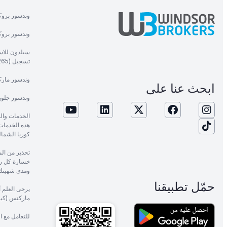
وندسور بروك
وندسور بروكر
سيلدون للاست
تسجيل (1265).
وندسور ماركت
ابحث عنا على
وندسور جلوب
الخدمات وال
هذه الخدمات م
كوريا الشمال
خسارة كل رأ
ومدى شهيتك 
حمّل تطبيقنا
يرجى العلم 
ماركتس (كيني
للتعامل مع 