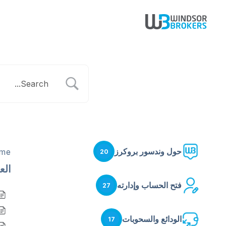
حول وندسور بروكرز
me
20
ال
فتح الحساب وإدارته
27
الودائع والسحوبات
17