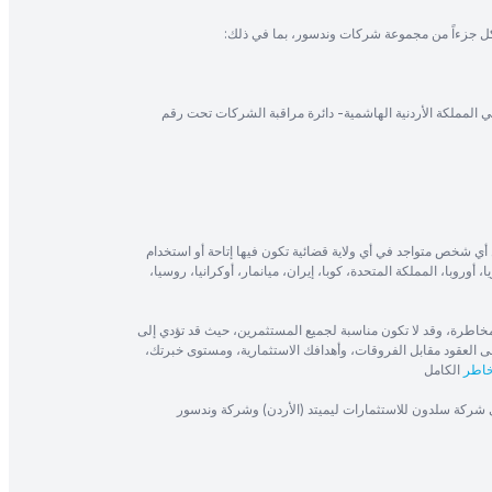
ل جزءاً من مجموعة شركات وندسور، بما في ذلك:
في المملكة الأردنية الهاشمية- دائرة مراقبة الشركات تحت رقم
أي شخص متواجد في أي ولاية قضائية تكون فيها إتاحة أو استخدام
، أوروبا، المملكة المتحدة، كوبا، إيران، ميانمار، أوكرانيا، روسيا،
 تنطوي على مستوى كبير من المخاطرة، وقد لا تكون مناسبة لجميع المستثمرين، حيث قد تؤدي إلى
ى العقود مقابل الفروقات، وأهدافك الاستثمارية، ومستوى خبرتك،
خاطر
الكامل
ى شركة سلدون للاستثمارات ليميتد (الأردن) وشركة وندسور