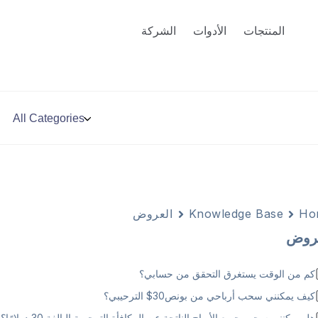
المنتجات
الأدوات
الشركة
Ho
Knowledge Base
العروض
عروض
كم من الوقت يستغرق التحقق من حسابي؟
كيف يمكنني سحب أرباحي من بونص30$ الترحيبي؟
هل يمكنني سحب جميع الأرباح الناتجة عن المكافأة الترحيبية البالغة 30 دولارًا؟