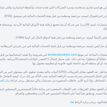
رز هو اسم تجاري تستخدمه وتديره الشركات التي تقدم خدمات وأنشطة استثمارية والتي تشك
ز انترناشونال ليميتد، مرخصة ومنظمة من قبل هيئة الخدمات المالية في سيشيل (FSA).
ثمارات ليمتد (الأردن) هي شركة أردنية تخضع لرقابة هيئة الأوراق المالية الأردنية، ومسجلة 
س (كينيا) ليميتد، مرخصة ومنظمة من قبل هيئة أسواق المال في كينيا (CMA) .
ل ماركتس ليميتد، مرخصة ومنظمة من قبل لجنة الخدمات المالية في جزر فيرجن البريطانية.
منتجات المتاحة عبر موقع
windsorbrokers.com
غير معروضة ولا يُقصد استخدامها من قِبل 
ُقيَّدًا أو محظورًا، بما في ذلك، على سبيل المثال لا الحصر، الولايات المتحدة الأمريكية، ماليزيا
ية، أو أي منطقة أخرى خاضعة لقيود قانونية أو تنظيمية معمول بها.
تحذير من المخاطر: تعد العقود مقابل الفروقات (CFD) أدوات مالية معقدة
س المال المستثمر بسرعة بسبب الرافعة المالية. يجب التأكد من إنك تدرك كيفية التعامل عل
للمخاطر، وإذا لزم الأمر، فاطلب المشورة من مستشار مالي مستقل. يرجى قراءة
بيان الم
أن العقود مقابل الفروقات على العملات المشفرة غير متاحة حالياً للمستثمرين المسجلين لد
ا) ليميتد. وينطبق هذا أيضاً على العملاء المقيمين في الأردن وفلسطين والعراق.
الشكاوى، يرجى زيارة الرابط
هنا
.