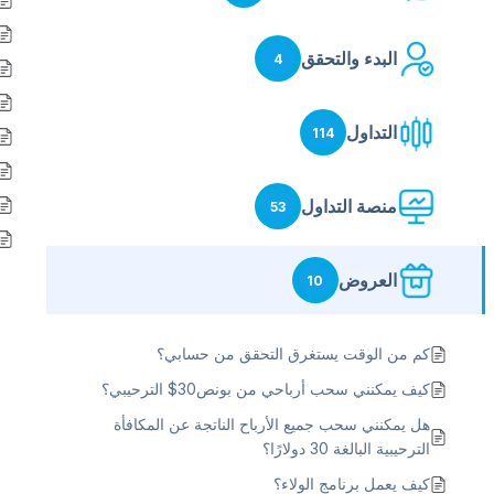
البدء والتحقق
4
التداول
114
منصة التداول
53
العروض
10
كم من الوقت يستغرق التحقق من حسابي؟
كيف يمكنني سحب أرباحي من بونص30$ الترحيبي؟
هل يمكنني سحب جميع الأرباح الناتجة عن المكافأة
الترحيبية البالغة 30 دولارًا؟
كيف يعمل برنامج الولاء؟