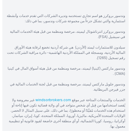
وندسور بروكرز هو اسم تجاري تستخدمه وتديره الشركات التي تقدم خدمات وأنشطة
استثمارية والتي تشكل جزءاً من مجموعة شركات وندسور، بما في ذلك:
وندسور بروكرز انترناشونال ليميتد، مرخصة ومنظمة من قبل هيئة الخدمات المالية
في سيشيل (FSA).
سيلدون للاستثمارات ليمتد (الأردن) هي شركة أردنية تخضع لرقابة هيئة الأوراق
المالية الأردنية، ومسجلة في المملكة الأردنية الهاشمية- دائرة مراقبة الشركات تحت
رقم تسجيل (1265).
وندسور ماركتس (كينيا) ليميتد، مرخصة ومنظمة من قبل هيئة أسواق المال في كينيا
(CMA) .
وندسور جلوبل ماركتس ليميتد، مرخصة ومنظمة من قبل لجنة الخدمات المالية في
جزر فيرجن البريطانية.
الخدمات والمنتجات المتاحة عبر موقع
windsorbrokers.com
غير معروضة ولا
يُقصد استخدامها من قِبل أي شخص متواجد في أي ولاية قضائية تكون فيها إتاحة أو
استخدام هذه الخدمات مُقيَّدًا أو محظورًا، بما في ذلك، على سبيل المثال لا الحصر،
الولايات المتحدة الأمريكية، ماليزيا، أوروبا، المملكة المتحدة، كوبا، إيران، ميانمار،
أوكرانيا، روسيا، كوريا الشمالية، أو أي منطقة أخرى خاضعة لقيود قانونية أو تنظيمية
معمول بها.