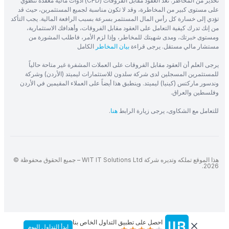
تحذير من المخاطر: تعد العقود مقابل الفروقات (CFD) أدوات مالية معقدة تنطوي
على مستوى كبير من المخاطرة، وقد لا تكون مناسبة لجميع المستثمرين، حيث قد
تؤدي إلى خسارة كل رأس المال المستثمر بسرعة بسبب الرافعة المالية. يجب التأكد
من إنك تدرك كيفية التعامل على العقود مقابل الفروقات، وأهدافك الاستثمارية،
ومستوى خبرتك، ومدى شهيتك للمخاطر، وإذا لزم الأمر، فاطلب المشورة من
مستشار مالي مستقل. يرجى قراءة
بيان المخاطر
الكامل
يرجى العلم أن العقود مقابل الفروقات على العملات المشفرة غير متاحة حالياً
للمستثمرين المسجلين لدى شركة سلدون للاستثمارات ليميتد (الأردن) وشركة
وندسور ماركتس (كينيا) ليميتد. وينطبق هذا أيضاً على العملاء المقيمين في الأردن
وفلسطين والعراق.
للتعامل مع الشكاوى، يرجى زيارة الرابط
هنا
.
هذا الموقع تملكه وتديره شركة WIT IT Solutions Ltd – جميع الحقوق محفوظة ©
2026.
احصل على تطبيق التداول الخاص بنا
ابدأ التداول اليوم