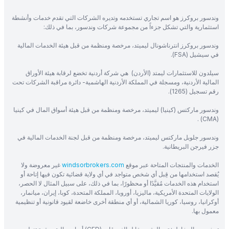
وندسور بروكرز هو اسم تجاري تستخدمه وتديره الشركات التي تقدم خدمات وأنشطة
استثمارية والتي تشكل جزءاً من مجموعة شركات وندسور، بما في ذلك:
وندسور بروكرز انترناشونال ليميتد، مرخصة ومنظمة من قبل هيئة الخدمات المالية
في سيشيل (FSA).
سيلدون للاستثمارات ليمتد (الأردن) هي شركة أردنية تخضع لرقابة هيئة الأوراق
المالية الأردنية، ومسجلة في المملكة الأردنية الهاشمية- دائرة مراقبة الشركات تحت
رقم تسجيل (1265).
وندسور ماركتس (كينيا) ليميتد، مرخصة ومنظمة من قبل هيئة أسواق المال في كينيا
(CMA) .
وندسور جلوبل ماركتس ليميتد، مرخصة ومنظمة من قبل لجنة الخدمات المالية في
جزر فيرجن البريطانية.
الخدمات والمنتجات المتاحة عبر موقع
windsorbrokers.com
غير معروضة ولا
يُقصد استخدامها من قِبل أي شخص متواجد في أي ولاية قضائية تكون فيها إتاحة أو
استخدام هذه الخدمات مُقيَّدًا أو محظورًا، بما في ذلك، على سبيل المثال لا الحصر،
الولايات المتحدة الأمريكية، ماليزيا، أوروبا، المملكة المتحدة، كوبا، إيران، ميانمار،
أوكرانيا، روسيا، كوريا الشمالية، أو أي منطقة أخرى خاضعة لقيود قانونية أو تنظيمية
معمول بها.