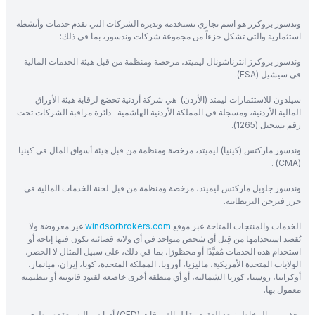
وندسور بروكرز هو اسم تجاري تستخدمه وتديره الشركات التي تقدم خدمات وأنشطة
استثمارية والتي تشكل جزءاً من مجموعة شركات وندسور، بما في ذلك:
وندسور بروكرز انترناشونال ليميتد، مرخصة ومنظمة من قبل هيئة الخدمات المالية
في سيشيل (FSA).
سيلدون للاستثمارات ليمتد (الأردن) هي شركة أردنية تخضع لرقابة هيئة الأوراق
المالية الأردنية، ومسجلة في المملكة الأردنية الهاشمية- دائرة مراقبة الشركات تحت
رقم تسجيل (1265).
وندسور ماركتس (كينيا) ليميتد، مرخصة ومنظمة من قبل هيئة أسواق المال في كينيا
(CMA) .
وندسور جلوبل ماركتس ليميتد، مرخصة ومنظمة من قبل لجنة الخدمات المالية في
جزر فيرجن البريطانية.
الخدمات والمنتجات المتاحة عبر موقع
windsorbrokers.com
غير معروضة ولا
يُقصد استخدامها من قِبل أي شخص متواجد في أي ولاية قضائية تكون فيها إتاحة أو
استخدام هذه الخدمات مُقيَّدًا أو محظورًا، بما في ذلك، على سبيل المثال لا الحصر،
الولايات المتحدة الأمريكية، ماليزيا، أوروبا، المملكة المتحدة، كوبا، إيران، ميانمار،
أوكرانيا، روسيا، كوريا الشمالية، أو أي منطقة أخرى خاضعة لقيود قانونية أو تنظيمية
معمول بها.
تحذير من المخاطر: تعد العقود مقابل الفروقات (CFD) أدوات مالية معقدة تنطوي