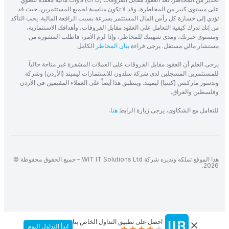
على مستوى كبير من المخاطرة، وقد لا تكون مناسبة لجميع المستثمرين، حيث قد
تؤدي إلى خسارة كل رأس المال المستثمر بسرعة بسبب الرافعة المالية. يجب التأكد
من إنك تدرك كيفية التعامل على العقود مقابل الفروقات، وأهدافك الاستثمارية،
ومستوى خبرتك، ومدى شهيتك للمخاطر، وإذا لزم الأمر، فاطلب المشورة من
مستشار مالي مستقل. يرجى قراءة
بيان المخاطر
الكامل
يرجى العلم أن العقود مقابل الفروقات على العملات المشفرة غير متاحة حالياً
للمستثمرين المسجلين لدى شركة سلدون للاستثمارات ليميتد (الأردن) وشركة
وندسور ماركتس (كينيا) ليميتد. وينطبق هذا أيضاً على العملاء المقيمين في الأردن
وفلسطين والعراق.
للتعامل مع الشكاوى، يرجى زيارة الرابط
هنا
.
هذا الموقع تملكه وتديره شركة WIT IT Solutions Ltd – جميع الحقوق محفوظة ©
2026.
احصل على تطبيق التداول الخاص بنا
ابدأ التداول اليوم