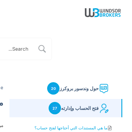
e
حول وندسور بروكرز
20
م
فتح الحساب وإدارته
27
من
ما هي المستندات التي أحتاجها لفتح حساب؟