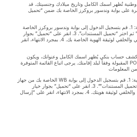
اقة هوية وطنية تُظهر اسمك الكامل وتاريخ ميلادك وجنسيتك. قد
متوفرة على بوابة وندسور بروكرز الخاصة بك ضمن “تحميل
لتحميل مستند إثبات الهوية POI الخاص بك، يمكنك اتباع الخطوات التالية: 1. قم بتسجيل الدخول إلى بوابة وندسور بروكرز الخاصة
بك من جهاز الكمبيوتر أو الهاتف الخاص بك. 2. اضغط على “المزيد (…)” ثم اختر “تحميل المستندات”. 3. انقر على “تحميل” بجوار
خيار “إثبات الهوية” وتابع تحميل نسخة واضحة وصالحة من الوجه الأمامي والخلفي لوثيقة الهوية الخاصة بك. 4. بمجرد الانتهاء، انقر
فق حديثة أو كشف حساب بنكي يُظهر اسمك الكامل وعنوانك، ويكون
مؤرخاً خلال الأشهر الستة الماضية. قد تختلف مستندات إثبات الإقامة POR المقبولة وفقاً لبلد إقامتك. يرجى اتباع القائمة المتوفرة
من المعلومات
لتحميل مستند إثبات الإقامة POI الخاص بك، يمكنك اتباع الخطوات التالية: 1. قم بتسجيل الدخول إلى بوابة WB الخاصة بك من جهاز
الكمبيوتر أو الهاتف الخاص بك. 2. اضغط على “المزيد (…)”” ثم اختر “”تحميل المستندات””. 3. انقر على “تحميل” بجوار خيار
“”إثبات العنوان”” وتابع تحميل نسخة واضحة وصالحة من الوجه الأمامي والخلفي لوثيقة هويتك. 4. بمجرد الانتهاء، انقر على “إرسال