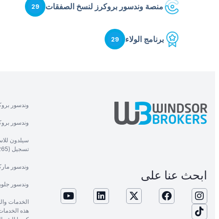
منصة وندسور بروكرز لنسخ الصفقات
29
برنامج الولاء
29
وندسور بروك
وندسور بروكر
سيلدون للاست
تسجيل (1265).
وندسور ماركت
ابحث عنا على
وندسور جلوب
الخدمات وال
هذه الخدمات م