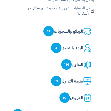
هل الحسابات التجريبية محدودة بأي شكل من
الأشكال؟
الودائع والسحوبات
17
البدء والتحقق
4
التداول
114
منصة التداول
53
العروض
10