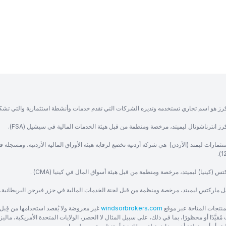
رز هو اسم تجاري تستخدمه وتديره الشركات التي تقدم خدمات وأنشطة استثمارية والتي تشك
ز انترناشونال ليميتد، مرخصة ومنظمة من قبل هيئة الخدمات المالية في سيشيل (FSA).
ثمارات ليمتد (الأردن) هي شركة أردنية تخضع لرقابة هيئة الأوراق المالية الأردنية، ومسجلة 
س (كينيا) ليميتد، مرخصة ومنظمة من قبل هيئة أسواق المال في كينيا (CMA) .
ل ماركتس ليميتد، مرخصة ومنظمة من قبل لجنة الخدمات المالية في جزر فيرجن البريطانية.
منتجات المتاحة عبر موقع
windsorbrokers.com
غير معروضة ولا يُقصد استخدامها من قِبل 
ُقيَّدًا أو محظورًا، بما في ذلك، على سبيل المثال لا الحصر، الولايات المتحدة الأمريكية، ماليزيا