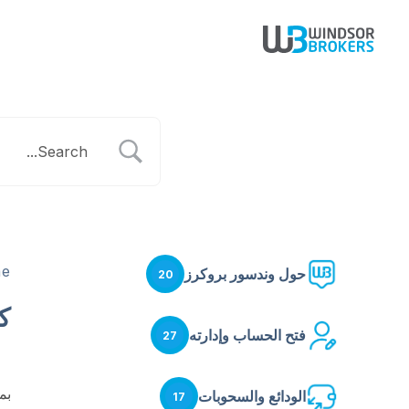
e
حول وندسور بروكرز
20
ك
فتح الحساب وإدارته
27
بم
الودائع والسحوبات
17