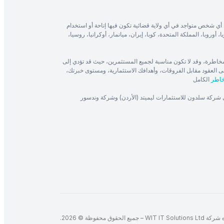
أي شخص متواجد في أي ولاية قضائية تكون فيها إتاحة أو استخدام
، أوروبا، المملكة المتحدة، كوبا، إيران، ميانمار، أوكرانيا، روسيا،
 تنطوي على مستوى كبير من المخاطرة، وقد لا تكون مناسبة لجميع المستثمرين، حيث قد تؤدي إلى
ى العقود مقابل الفروقات، وأهدافك الاستثمارية، ومستوى خبرتك،
خاطر
الكامل
ى شركة سلدون للاستثمارات ليميتد (الأردن) وشركة وندسور
لحقوق محفوظة © 2026.