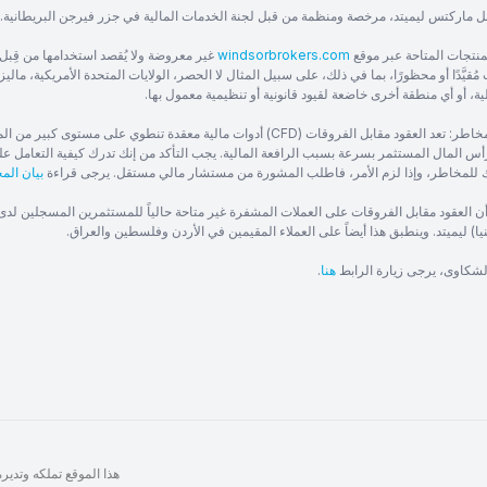
ل ماركتس ليميتد، مرخصة ومنظمة من قبل لجنة الخدمات المالية في جزر فيرجن البريطانية.
منتجات المتاحة عبر موقع
windsorbrokers.com
غير معروضة ولا يُقصد استخدامها من قِبل 
ُقيَّدًا أو محظورًا، بما في ذلك، على سبيل المثال لا الحصر، الولايات المتحدة الأمريكية، ماليزيا
ية، أو أي منطقة أخرى خاضعة لقيود قانونية أو تنظيمية معمول بها.
تحذير من المخاطر: تعد العقود مقابل الفروقات (CFD) أدوات مالية معقدة
س المال المستثمر بسرعة بسبب الرافعة المالية. يجب التأكد من إنك تدرك كيفية التعامل عل
للمخاطر، وإذا لزم الأمر، فاطلب المشورة من مستشار مالي مستقل. يرجى قراءة
بيان الم
أن العقود مقابل الفروقات على العملات المشفرة غير متاحة حالياً للمستثمرين المسجلين لد
ا) ليميتد. وينطبق هذا أيضاً على العملاء المقيمين في الأردن وفلسطين والعراق.
الشكاوى، يرجى زيارة الرابط
هنا
.
هذا الموقع تملكه وتديره شركة WIT IT Solutions Ltd – جميع ا