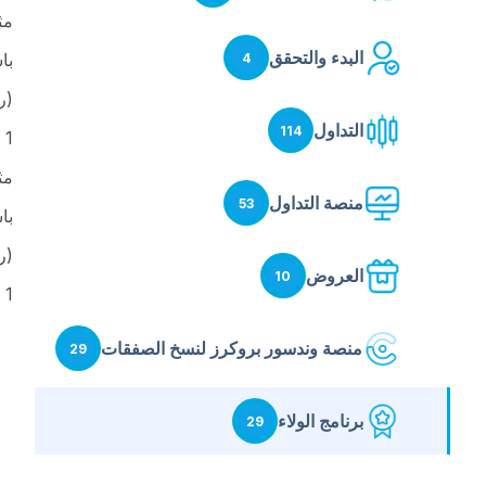
مثا
البدء والتحقق
با
4
(رأ
التداول
114
1 دولار مكتسب = 1 نقطة ولاء
مثا
منصة التداول
53
با
(رأ
العروض
10
1 دولار مكتسب = 1 نقطة ولاء
منصة وندسور بروكرز لنسخ الصفقات
29
برنامج الولاء
29