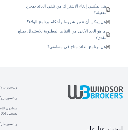
هل يمكنني إلغاء الاشتراك من تلقي العائد بمجرد
تفعيله؟
هل يمكن أن تتغير شروط وأحكام برنامج الولاء؟
ما هو الحد الأدنى من النقاط المطلوبة للاستبدال بمبلغ
نقدي؟
هل برنامج العائد متاح في منطقتي؟
وندسور بروك
وندسور بروكر
سيلدون للاست
تسجيل (1265).
وندسور ماركت
ابحث عنا على