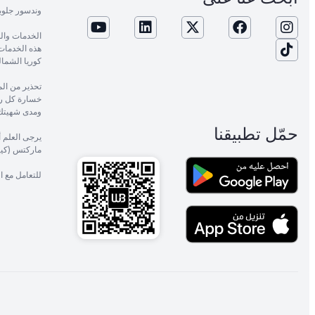
وندسور جلوب
الخدمات وال
هذه الخدمات م
كوريا الشمال
خسارة كل رأ
ومدى شهيتك 
حمّل تطبيقنا
يرجى العلم 
ماركتس (كيني
للتعامل مع 