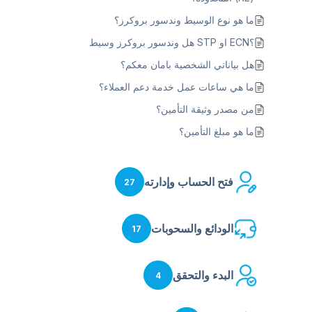
ما هو نوع الوسيط وندسور بروكرز؟
؟ECN او STP هل وندسور بروكرز وسيط
هل بياناتي الشخصية بامان معكم؟
ما هي ساعات عمل خدمة دعم العملاء؟
من مصدر وثيقة التأمين؟
ما هو مبلغ التأمين؟
فتح الحساب وإدارته
27
الودائع والسحوبات
17
البدء والتحقق
4