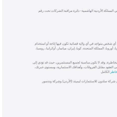
في المملكة الأردنية الهاشمية- دائرة مراقبة الشركات تحت رقم
أي شخص متواجد في أي ولاية قضائية تكون فيها إتاحة أو استخدام
، أوروبا، المملكة المتحدة، كوبا، إيران، ميانمار، أوكرانيا، روسيا،
 تنطوي على مستوى كبير من المخاطرة، وقد لا تكون مناسبة لجميع المستثمرين، حيث قد تؤدي إلى
ى العقود مقابل الفروقات، وأهدافك الاستثمارية، ومستوى خبرتك،
خاطر
الكامل
ى شركة سلدون للاستثمارات ليميتد (الأردن) وشركة وندسور