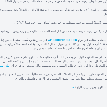
ز انترناشونال ليميتد، مرخصة ومنظمة من قبل هيئة الخدمات المالية في سيشيل (FSA).
ثمارات ليمتد (الأردن) هي شركة أردنية تخضع لرقابة هيئة الأوراق المالية الأردنية، ومسجلة 
س (كينيا) ليميتد، مرخصة ومنظمة من قبل هيئة أسواق المال في كينيا (CMA) .
ل ماركتس ليميتد، مرخصة ومنظمة من قبل لجنة الخدمات المالية في جزر فيرجن البريطانية.
منتجات المتاحة عبر موقع
windsorbrokers.com
غير معروضة ولا يُقصد استخدامها من قِبل 
ُقيَّدًا أو محظورًا، بما في ذلك، على سبيل المثال لا الحصر، الولايات المتحدة الأمريكية، ماليزيا
ية، أو أي منطقة أخرى خاضعة لقيود قانونية أو تنظيمية معمول بها.
تحذير من المخاطر: تعد العقود مقابل الفروقات (CFD) أدوات مالية معقدة
س المال المستثمر بسرعة بسبب الرافعة المالية. يجب التأكد من إنك تدرك كيفية التعامل عل
للمخاطر، وإذا لزم الأمر، فاطلب المشورة من مستشار مالي مستقل. يرجى قراءة
بيان الم
أن العقود مقابل الفروقات على العملات المشفرة غير متاحة حالياً للمستثمرين المسجلين لد
ا) ليميتد. وينطبق هذا أيضاً على العملاء المقيمين في الأردن وفلسطين والعراق.
الشكاوى، يرجى زيارة الرابط
هنا
.