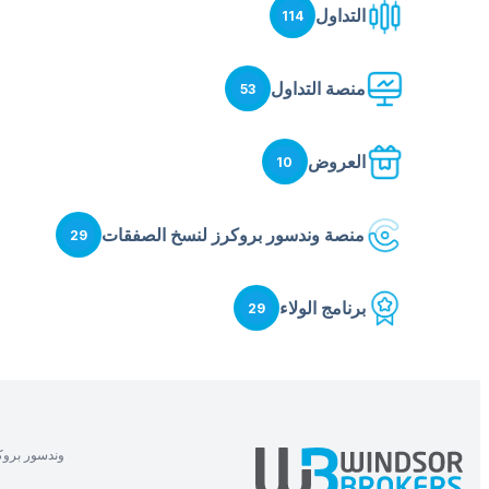
التداول
114
منصة التداول
53
العروض
10
منصة وندسور بروكرز لنسخ الصفقات
29
برنامج الولاء
29
وندسور بروك