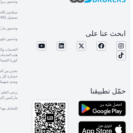
وندسور بروكر
سيلدون للاست
تسجيل (1265).
وندسور ماركت
ابحث عنا على
وندسور جلوب
الخدمات وال
هذه الخدمات م
كوريا الشمال
خسارة كل رأ
ومدى شهيتك 
حمّل تطبيقنا
يرجى العلم 
ماركتس (كيني
للتعامل مع 