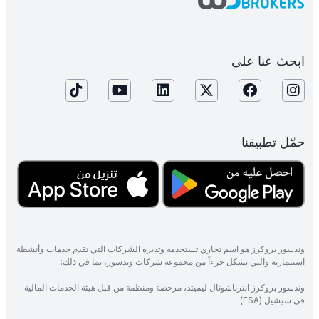
ابحث عنا على
حمّل تطبيقنا
وندسور بروكرز هو اسم تجاري تستخدمه وتديره الشركات التي تقدم خدمات وأنشطة
استثمارية والتي تشكل جزءاً من مجموعة شركات وندسور، بما في ذلك:
وندسور بروكرز انترناشونال ليميتد، مرخصة ومنظمة من قبل هيئة الخدمات المالية
في سيشيل (FSA).