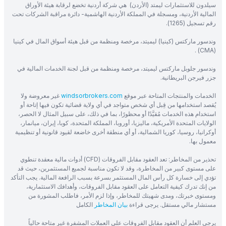
سيلدون للاستثمارات ليمتد (الأردن) هي شركة أردنية تخضع لرقابة هيئة الأوراق
المالية الأردنية، ومسجلة في المملكة الأردنية الهاشمية- دائرة مراقبة الشركات تحت
رقم تسجيل (1265).
وندسور ماركتس (كينيا) ليميتد، مرخصة ومنظمة من قبل هيئة أسواق المال في كينيا
(CMA) .
وندسور جلوبل ماركتس ليميتد، مرخصة ومنظمة من قبل لجنة الخدمات المالية في
جزر فيرجن البريطانية.
الخدمات والمنتجات المتاحة عبر موقع
windsorbrokers.com
غير معروضة ولا
يُقصد استخدامها من قِبل أي شخص متواجد في أي ولاية قضائية تكون فيها إتاحة أو
استخدام هذه الخدمات مُقيَّدًا أو محظورًا، بما في ذلك، على سبيل المثال لا الحصر،
الولايات المتحدة الأمريكية، ماليزيا، أوروبا، المملكة المتحدة، كوبا، إيران، ميانمار،
أوكرانيا، روسيا، كوريا الشمالية، أو أي منطقة أخرى خاضعة لقيود قانونية أو تنظيمية
معمول بها.
تحذير من المخاطر: تعد العقود مقابل الفروقات (CFD) أدوات مالية معقدة تنطوي
على مستوى كبير من المخاطرة، وقد لا تكون مناسبة لجميع المستثمرين، حيث قد
تؤدي إلى خسارة كل رأس المال المستثمر بسرعة بسبب الرافعة المالية. يجب التأكد
من إنك تدرك كيفية التعامل على العقود مقابل الفروقات، وأهدافك الاستثمارية،
ومستوى خبرتك، ومدى شهيتك للمخاطر، وإذا لزم الأمر، فاطلب المشورة من
مستشار مالي مستقل. يرجى قراءة
بيان المخاطر
الكامل
يرجى العلم أن العقود مقابل الفروقات على العملات المشفرة غير متاحة حالياً